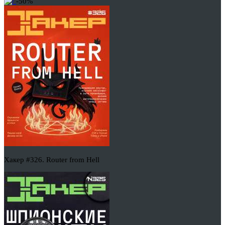
-50%
Хакер #326. Router from Hell