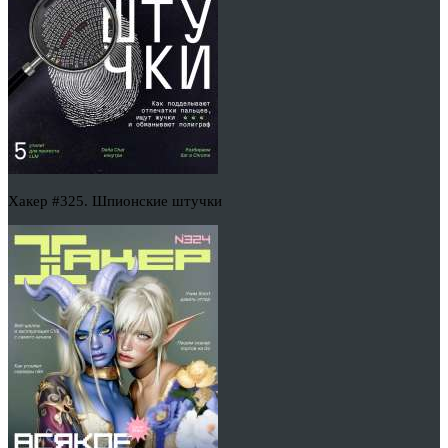
Хакер #325. Шпионские штучки