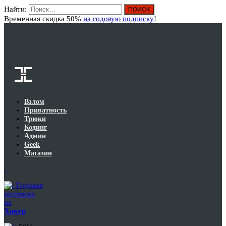
Найти:
Вход
Временная скидка 50%
на годовую подписку
!
Взлом
Приватность
Трюки
Кодинг
Админ
Geek
Магазин
Годовая
подписка
на
Хакер