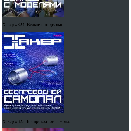
Хакер #324. Всякое с моделями
Хакер #323. Беспроводной самопал