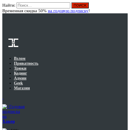
Найти:
Вход
Временная скидка 50%
на годовую подписку
!
Взлом
Приватность
Трюки
Кодинг
Админ
Geek
Магазин
Годовая
подписка
на
Хакер