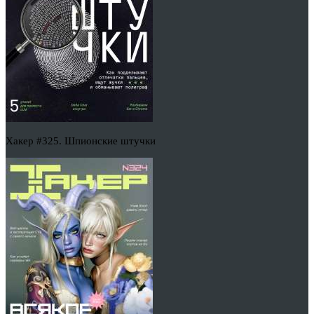
Хакер #325. Шпионские штучки