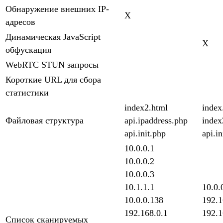
Обнаружение внешних IP-
X
адресов
Динамическая JavaScript
X
обфускация
WebRTC STUN запросы
Короткие URL для сбора
статистики
index2.html
index
Файловая структура
api.ipaddress.php
index
api.init.php
api.in
10.0.0.1
10.0.0.2
10.0.0.3
10.1.1.1
10.0.
10.0.0.138
192.1
192.168.0.1
192.1
Список сканируемых