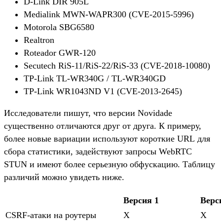
D-Link DIR 905L
Medialink MWN-WAPR300 (CVE-2015-5996)
Motorola SBG6580
Realtron
Roteador GWR-120
Secutech RiS-11/RiS-22/RiS-33 (CVE-2018-10080)
TP-Link TL-WR340G / TL-WR340GD
TP-Link WR1043ND V1 (CVE-2013-2645)
Исследователи пишут, что версии Novidade
существенно отличаются друг от друга. К примеру,
более новые вариации используют короткие URL для
сбора статистики, задействуют запросы WebRTC
STUN и имеют более серьезную обфускацию. Таблицу
различий можно увидеть ниже.
Версия 1
Верс
CSRF-атаки на роутеры
X
X