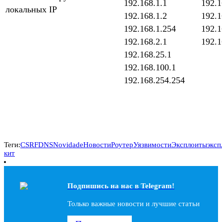
192.168.1.1
192.1
локальных IP
192.168.1.2
192.1
192.168.1.254
192.1
192.168.2.1
192.1
192.168.25.1
192.168.100.1
192.168.254.254
Теги:
CSRF
DNS
Novidade
Новости
Роутер
Уязвимости
Эксплоиты
эксп
кит
Подпишись на наc в Telegram!
Только важные новости и лучшие статьи