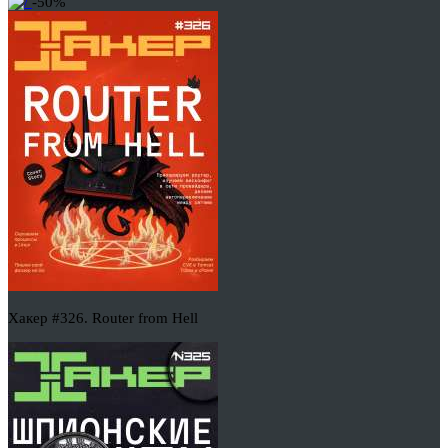
-50%
Хакер #326. Router from Hell