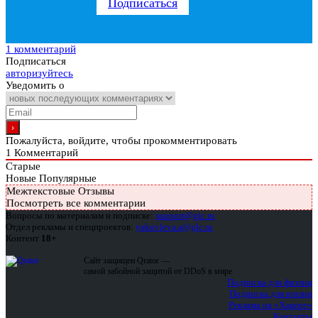
Подписаться
1 комментарий
Подписаться
авторизуйтесь
Уведомить о
Пожалуйста, войдите, чтобы прокомментировать
1
Комментарий
Старые
Новые
Популярные
Межтекстовые Отзывы
Посмотреть все комментарии
Вопросы по материалам и подписке:
support@glc.ru
Отдел рекламы и спецпроектов:
yakovleva.a@glc.ru
Контент
18+
Сайт защищен Qrator —
самой забойной защитой от DDoS в мире
Подписка для физлиц
Подписка для юрлиц
Реклама на «Хакере»
Контакты