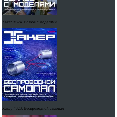
Хакер #324. Всякое с моделями
Хакер #323. Беспроводной самопал