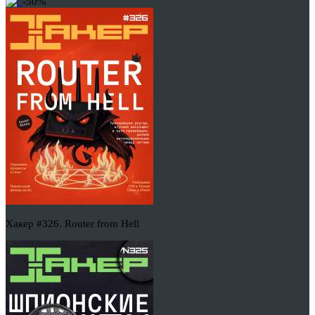
-50%
Хакер #326. Router from Hell