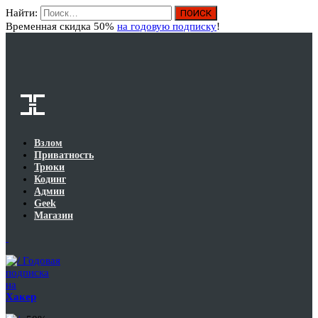
Найти:
Вход
Временная скидка 50%
на годовую подписку
!
Взлом
Приватность
Трюки
Кодинг
Админ
Geek
Магазин
Годовая
подписка
на
Хакер