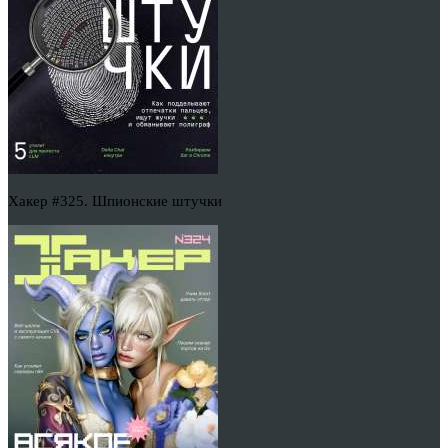
Хакер #325. Шпионские штучки