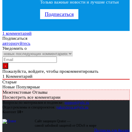
Только важные новости и лучшие статьи
Подписаться
1 комментарий
Подписаться
авторизуйтесь
Уведомить о
Пожалуйста, войдите, чтобы прокомментировать
1
Комментарий
Старые
Новые
Популярные
Межтекстовые Отзывы
Посмотреть все комментарии
Вопросы по материалам и подписке:
support@glc.ru
Отдел рекламы и спецпроектов:
yakovleva.a@glc.ru
Контент
18+
Сайт защищен Qrator —
самой забойной защитой от DDoS в мире
Подписка для физлиц