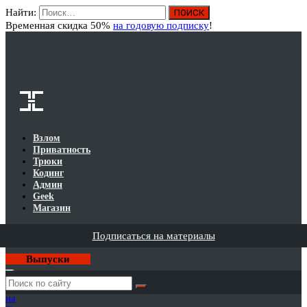
Найти:
Вход
Временная скидка 50%
на годовую подписку
!
Взлом
Приватность
Трюки
Кодинг
Админ
Geek
Магазин
Подписаться на материалы
Выпуски
Годовая
подписка
на