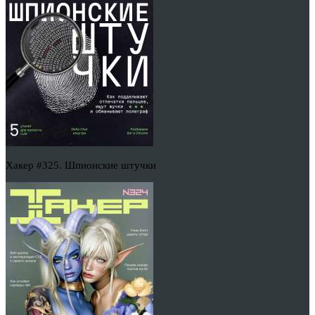
Хакер #325. Шпионские штучки