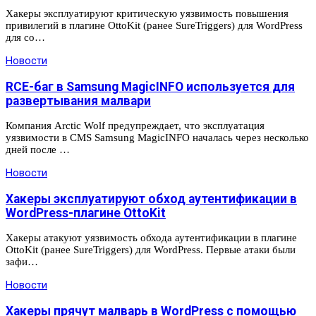
Хакеры эксплуатируют критическую уязвимость повышения
привилегий в плагине OttoKit (ранее SureTriggers) для WordPress
для со…
Новости
RCE-баг в Samsung MagicINFO используется для
развертывания малвари
Компания Arctic Wolf предупреждает, что эксплуатация
уязвимости в CMS Samsung MagicINFO началась через несколько
дней после …
Новости
Хакеры эксплуатируют обход аутентификации в
WordPress-плагине OttoKit
Хакеры атакуют уязвимость обхода аутентификации в плагине
OttoKit (ранее SureTriggers) для WordPress. Первые атаки были
зафи…
Новости
Хакеры прячут малварь в WordPress с помощью