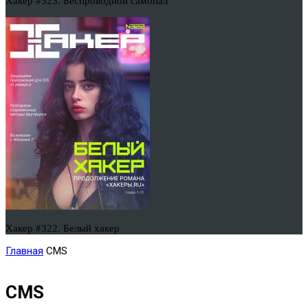
Хакер #323. Беспроводной самопал
Хакер #322. Белый хакер
Главная
CMS
CMS