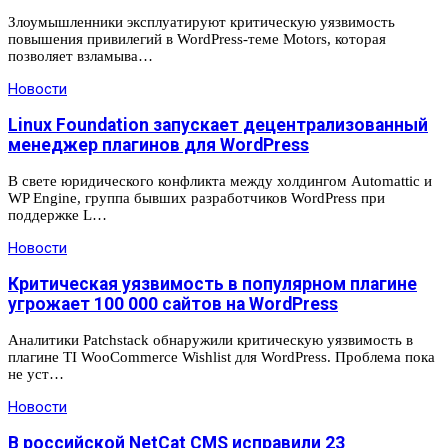
Злоумышленники эксплуатируют критическую уязвимость
повышения привилегий в WordPress-теме Motors, которая
позволяет взламыва…
Новости
Linux Foundation запускает децентрализованный
менеджер плагинов для WordPress
В свете юридического конфликта между холдингом Automattic и
WP Engine, группа бывших разработчиков WordPress при
поддержке L…
Новости
Критическая уязвимость в популярном плагине
угрожает 100 000 сайтов на WordPress
Аналитики Patchstack обнаружили критическую уязвимость в
плагине TI WooCommerce Wishlist для WordPress. Проблема пока
не уст…
Новости
В российской NetCat CMS исправили 23