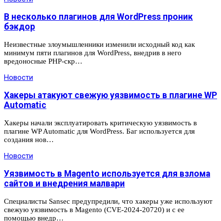
В несколько плагинов для WordPress проник
бэкдор
Неизвестные злоумышленники изменили исходный код как
минимум пяти плагинов для WordPress, внедрив в него
вредоносные PHP-скр…
Новости
Хакеры атакуют свежую уязвимость в плагине WP
Automatic
Хакеры начали эксплуатировать критическую уязвимость в
плагине WP Automatic для WordPress. Баг используется для
создания нов…
Новости
Уязвимость в Magento используется для взлома
сайтов и внедрения малвари
Специалисты Sansec предупредили, что хакеры уже используют
свежую уязвимость в Magento (CVE-2024-20720) и с ее
помощью внедр…