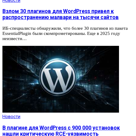
Новости
Взлом 30 плагинов для WordPress привел к
распространению малвари на тысячи сайтов
ИБ-специалисты обнаружили, что более 30 плагинов из пакета
EssentialPlugin были скомпрометированы. Еще в 2025 году
неизвестн…
Новости
В плагине для WordPress с 900 000 установок
нашли критическую RCE-уязвимость