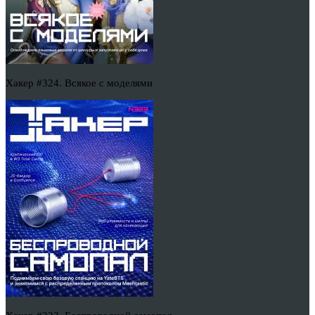
Хакер #324. Всякое с моделями