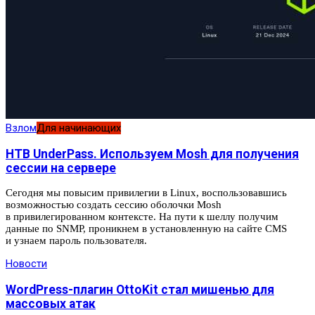
Взлом
Для начинающих
HTB UnderPass. Используем Mosh для получения
сессии на сервере
Сегодня мы повысим привилегии в Linux, воспользовавшись
возможностью создать сессию оболочки Mosh
в привилегированном контексте. На пути к шеллу получим
данные по SNMP, проникнем в установленную на сайте CMS
и узнаем пароль пользователя.
Новости
WordPress-плагин OttoKit стал мишенью для
массовых атак