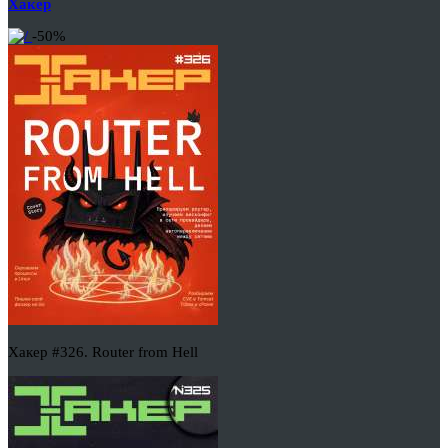
Хакер
-50%
Хакер #326. Router from Hell