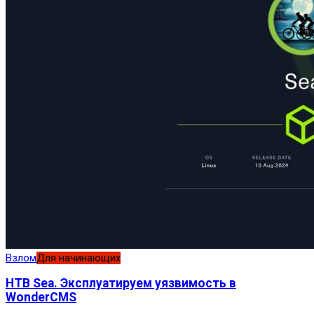
Взлом
Для начинающих
HTB Sea. Эксплуатируем уязвимость в
WonderCMS