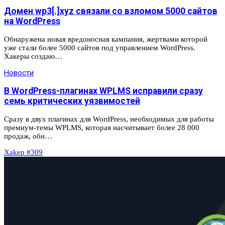
Домен wp3[.]xyz связали со взломом 5000 сайтов
на WordPress
Обнаружена новая вредоносная кампания, жертвами которой
уже стали более 5000 сайтов под управлением WordPress.
Хакеры создаю…
Новости
В WordPress-плагинах WPLMS исправили сразу
семь критических уязвимостей
Сразу в двух плагинах для WordPress, необходимых для работы
премиум-темы WPLMS, которая насчитывает более 28 000
продаж, обн…
Xakep #309