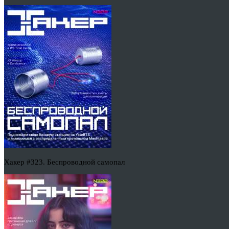
Хакер #323. Беспроводной самопал