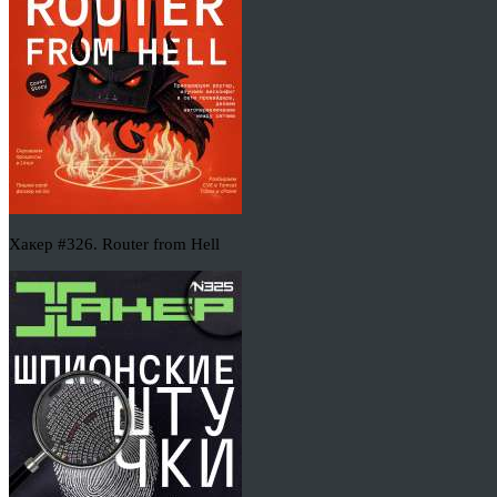
Хакер #326. Router from Hell