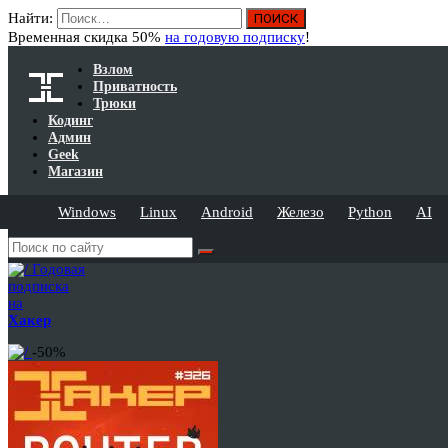
Найти:
Временная скидка 50%
на годовую подписку
!
Взлом
Приватность
Трюки
Кодинг
Админ
Geek
Магазин
Windows
Linux
Android
Железо
Python
AI
Годовая
подписка
на
Хакер
-50%