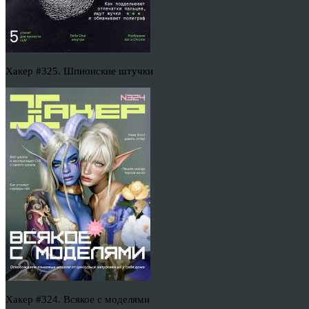
Хакер #325. Шпионские штучки
Хакер #324. Всякое с моделями