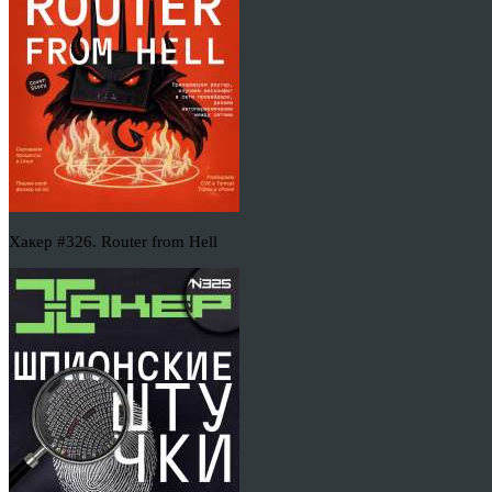
Хакер #326. Router from Hell