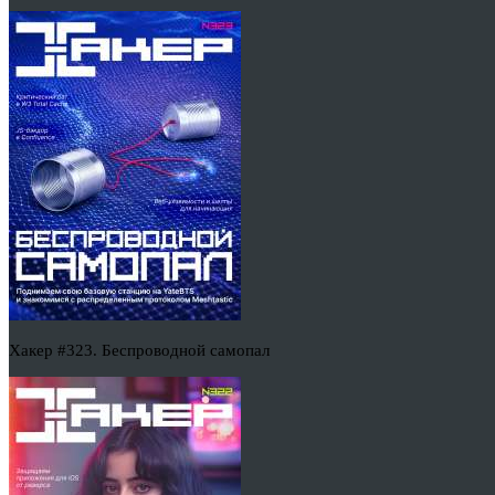
Хакер #323. Беспроводной самопал