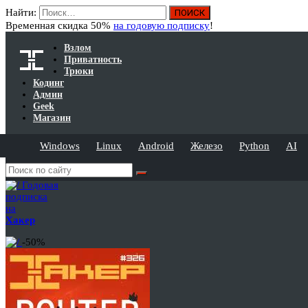
Найти:
Временная скидка 50%
на годовую подписку
!
Взлом
Приватность
Трюки
Кодинг
Админ
Geek
Магазин
Windows
Linux
Android
Железо
Python
AI
Годовая
подписка
на
Хакер
-50%