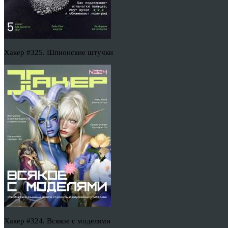
Хакер #325. Шпионские штучки
Хакер #324. Всякое с моделями