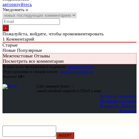
авторизуйтесь
Уведомить о
Пожалуйста, войдите, чтобы прокомментировать
1
Комментарий
Старые
Новые
Популярные
Межтекстовые Отзывы
Посмотреть все комментарии
Вопросы по материалам и подписке:
support@glc.ru
Отдел рекламы и спецпроектов:
yakovleva.a@glc.ru
Контент
18+
Сайт защищен Qrator —
самой забойной защитой от DDoS в мире
Подписка для физлиц
Подписка для юрлиц
Реклама на «Хакере»
Контакты
INSERT