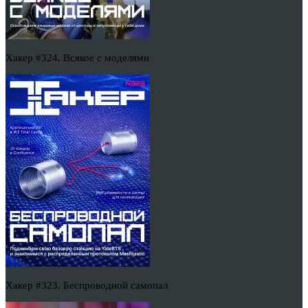
Хакер #324. Всякое с моделями
Хакер #323. Беспроводной самопал