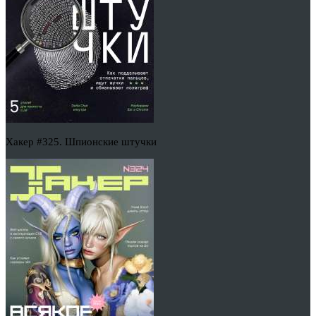
Хакер #325. Шпионские штучки