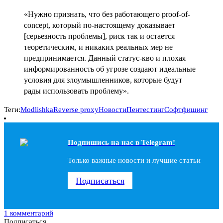
«Нужно признать, что без работающего proof-of-
concept, который по-настоящему доказывает
[серьезность проблемы], риск так и остается
теоретическим, и никаких реальных мер не
предпринимается. Данный статус-кво и плохая
информированность об угрозе создают идеальные
условия для злоумышленников, которые будут
рады использовать проблему».
Теги:
Modlishka
Reverse proxy
Новости
Пентестинг
Софт
фишинг
Подпишись на наc в Telegram!
Только важные новости и лучшие статьи
Подписаться
1 комментарий
Подписаться