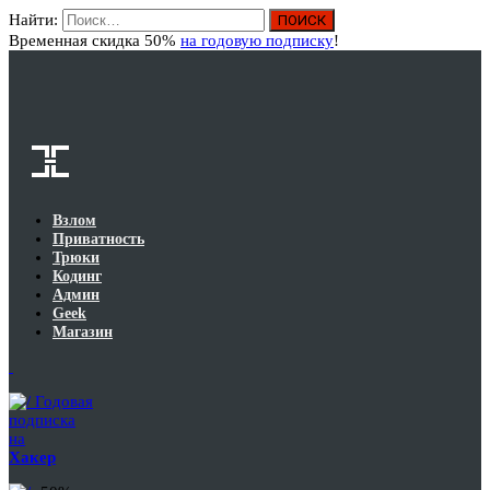
Найти:
Вход
Временная скидка 50%
на годовую подписку
!
Взлом
Приватность
Трюки
Кодинг
Админ
Geek
Магазин
Годовая
подписка
на
Хакер