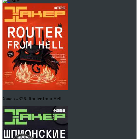
-50%
Хакер #326. Router from Hell