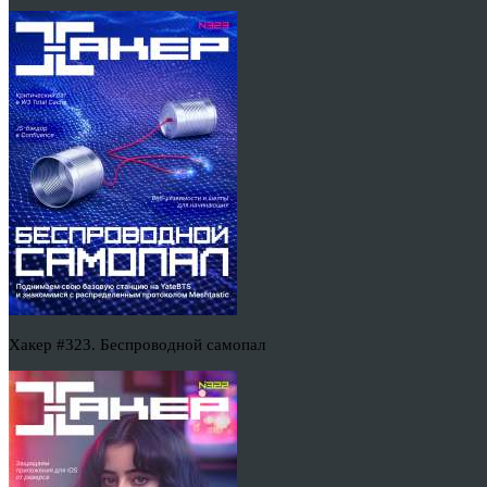
Хакер #323. Беспроводной самопал