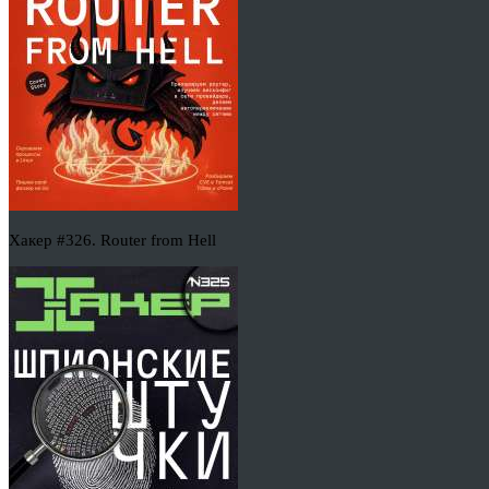
Хакер #326. Router from Hell