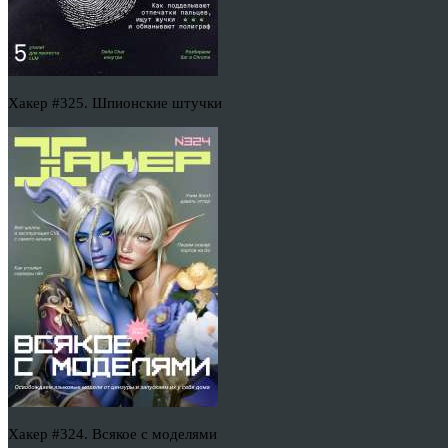
Хакер #325. Шпионские штучки
Хакер #324. Всякое с моделями