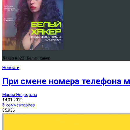
Хакер #322. Белый хакер
Новости
При смене номера телефона 
Мария Нефёдова
14.01.2019
6 комментариев
85,936