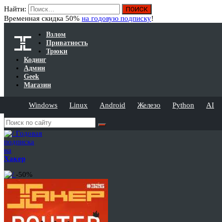
Найти:
Временная скидка 50%
на годовую подписку
!
Взлом
Приватность
Трюки
Кодинг
Админ
Geek
Магазин
Windows
Linux
Android
Железо
Python
AI
Годовая
подписка
на
Хакер
-50%