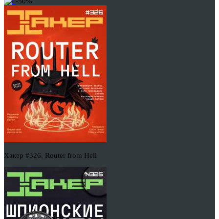
-50%
Хакер #326. Router from Hell