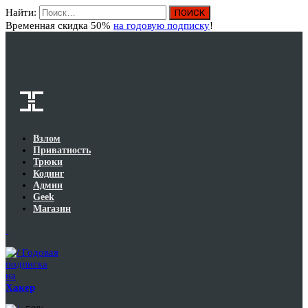
Найти:
Вход
Временная скидка 50%
на годовую подписку
!
Взлом
Приватность
Трюки
Кодинг
Админ
Geek
Магазин
Годовая
подписка
на
Хакер