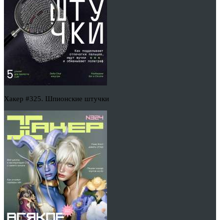
Хакер #325. Шпионские штучки