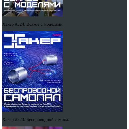
Хакер #324. Всякое с моделями
Хакер #323. Беспроводной самопал