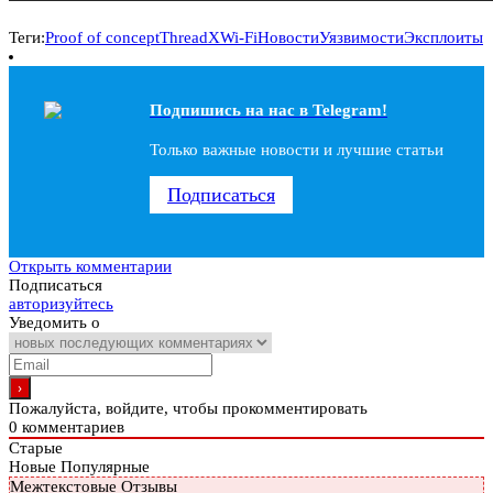
Теги:
Proof of concept
ThreadX
Wi-Fi
Новости
Уязвимости
Эксплоиты
Подпишись на наc в Telegram!
Только важные новости и лучшие статьи
Подписаться
Открыть комментарии
Подписаться
авторизуйтесь
Уведомить о
Пожалуйста, войдите, чтобы прокомментировать
0
комментариев
Старые
Новые
Популярные
Межтекстовые Отзывы