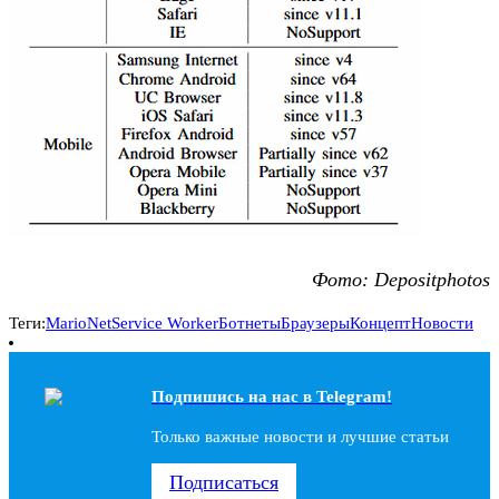
Фото: Depositphotos
Теги:
MarioNet
Service Worker
Ботнеты
Браузеры
Концепт
Новости
Подпишись на наc в Telegram!
Только важные новости и лучшие статьи
Подписаться