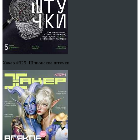
Хакер #325. Шпионские штучки