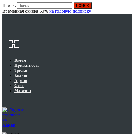
Найти:
Вход
Временная скидка 50%
на годовую подписку
!
Взлом
Приватность
Трюки
Кодинг
Админ
Geek
Магазин
Годовая
подписка
на
Хакер