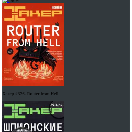
-50%
Хакер #326. Router from Hell