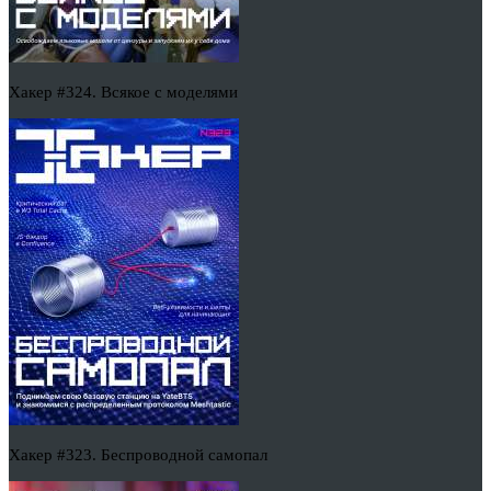
Хакер #324. Всякое с моделями
Хакер #323. Беспроводной самопал