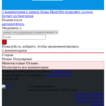
2 комментария
к записи Атака MarioNet позволяет создать
ботнет из браузеров
Подписаться
авторизуйтесь
Уведомить о
Пожалуйста, войдите, чтобы прокомментировать
2
комментариев
Старые
Новые
Популярные
Межтекстовые Отзывы
Посмотреть все комментарии
Вопросы по материалам и подписке:
support@glc.ru
Отдел рекламы и спецпроектов:
yakovleva.a@glc.ru
Контент
18+
Сайт защищен Qrator —
самой забойной защитой от DDoS в мире
Подписка для физлиц
Подписка для юрлиц
Реклама на «Хакере»
Контакты