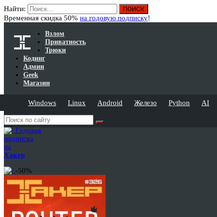
Найти:
Временная скидка 50%
на годовую подписку
!
Взлом
Приватность
Трюки
Кодинг
Админ
Geek
Магазин
Windows
Linux
Android
Железо
Python
AI
Годовая
подписка
на
Хакер
-50%