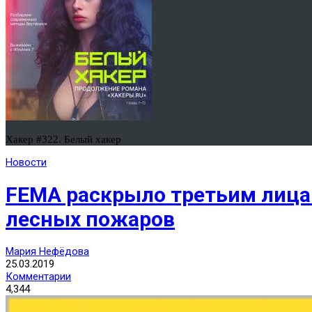
Хакер #322. Белый хакер
Новости
FEMA раскрыло третьим лицам
лесных пожаров
Мария Нефёдова
25.03.2019
Комментарии
4,344