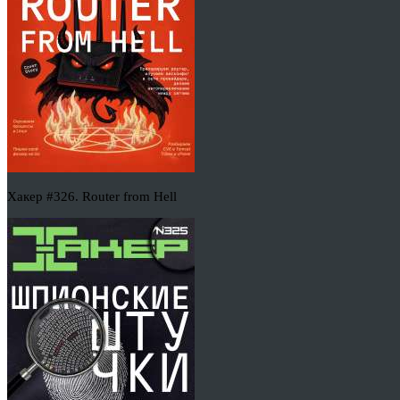
Хакер #326. Router from Hell