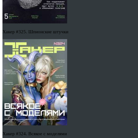
Хакер #325. Шпионские штучки
Хакер #324. Всякое с моделями