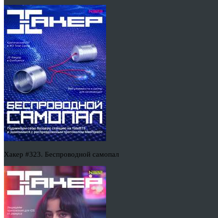
Хакер #323. Беспроводной самопал