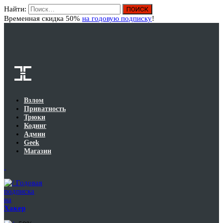
Найти:
Вход
Временная скидка 50%
на годовую подписку
!
Взлом
Приватность
Трюки
Кодинг
Админ
Geek
Магазин
Годовая
подписка
на
Хакер