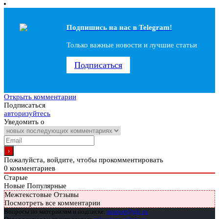
Подпишись на наc в Telegram!
Только важные новости и лучшие статьи
Подписаться
Открыть комментарии
Подписаться
авторизуйтесь
Уведомить о
Пожалуйста, войдите, чтобы прокомментировать
0
комментариев
Старые
Новые
Популярные
Межтекстовые Отзывы
Посмотреть все комментарии
Вопросы по материалам и подписке:
support@glc.ru