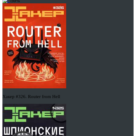
-50%
Хакер #326. Router from Hell