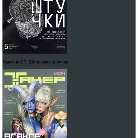
Хакер #325. Шпионские штучки