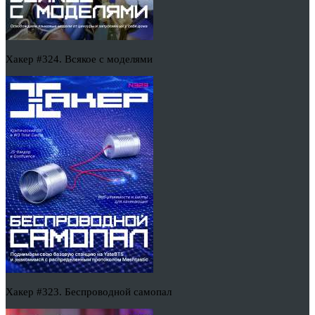
Хакер #324. Всякое с моделями
Хакер #323. Беспроводной самопал