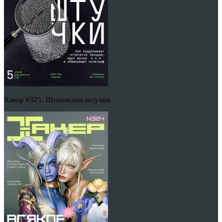
Хакер #325. Шпионские штучки