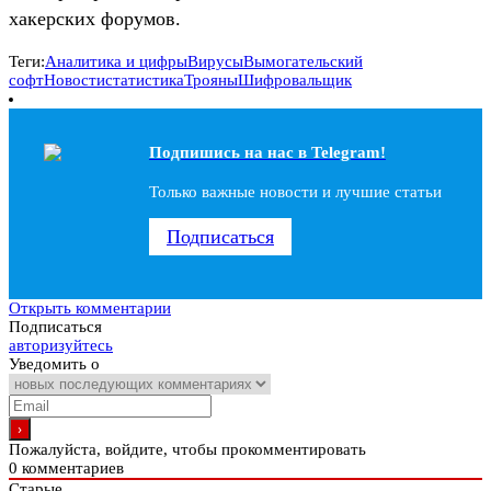
хакерских форумов.
Теги:
Аналитика и цифры
Вирусы
Вымогательский
софт
Новости
статистика
Трояны
Шифровальщик
Подпишись на наc в Telegram!
Только важные новости и лучшие статьи
Подписаться
Открыть комментарии
Подписаться
авторизуйтесь
Уведомить о
Пожалуйста, войдите, чтобы прокомментировать
0
комментариев
Старые