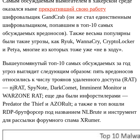
Самым обсуждаемым вымогателем в хакерской среде
оказался ныне
прекративший свою работу
шифровальщик GandCrab (он же стал единственным
шифровальщиком, попавшим в топ-10 самых
обсуждаемых вредоносов). Также весьма популярны
были такие угрозы, как Ryuk, WannaCry, CryptoLocker
и Petya, многие из которых тоже уже «не в ходу».
Вышеупомянутый топ-10 самых обсуждаемых за год
угроз выглядит следующим образом: пять вредоносов
относились к числу троянов удаленного доступа (RAT)
— njRAT, SpyNote, DarkComet, Imminent Monitor и
WARZONE RAT; еще два были инфорстилерами —
Predator the Thief и AZORult; а также в топ вошли
RDP-брутфорсер под названием NLBrute и инструмент
для рассылки форумного спама XRumer.