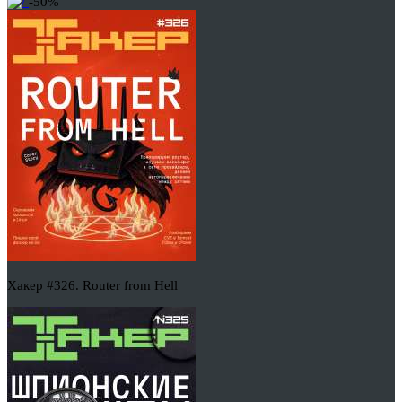
-50%
Хакер #326. Router from Hell