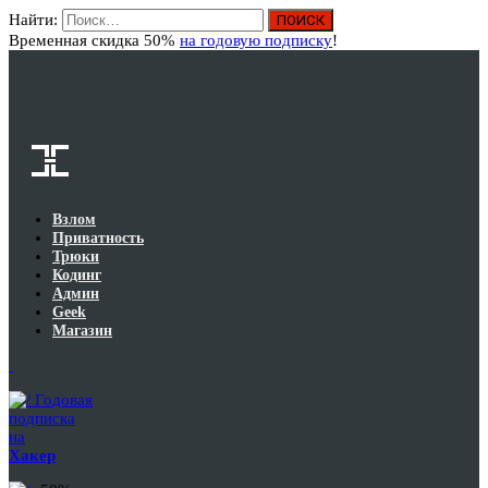
Найти:
Вход
Временная скидка 50%
на годовую подписку
!
Взлом
Приватность
Трюки
Кодинг
Админ
Geek
Магазин
Годовая
подписка
на
Хакер