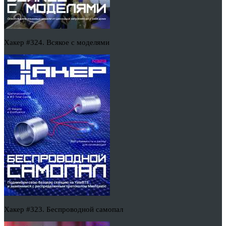
Хакер #324. Всякое с моделями
Хакер #323. Беспроводной самопал