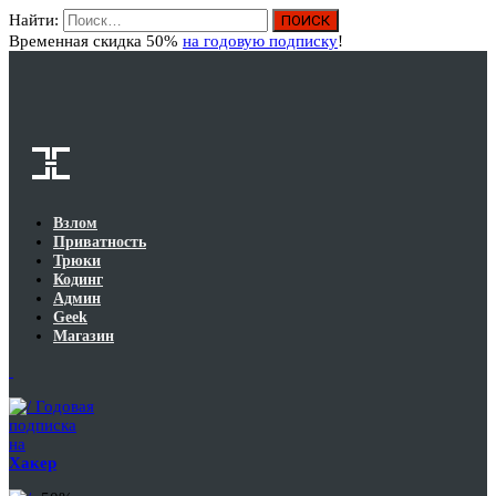
Найти:
Вход
Временная скидка 50%
на годовую подписку
!
Взлом
Приватность
Трюки
Кодинг
Админ
Geek
Магазин
Годовая
подписка
на
Хакер