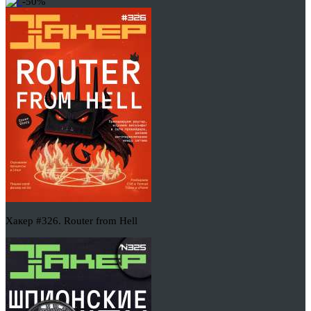
-50%
Хакер #326. Router from Hell