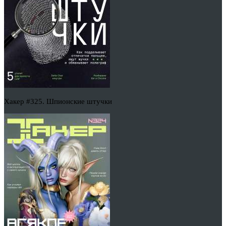
Хакер #325. Шпионские штучки