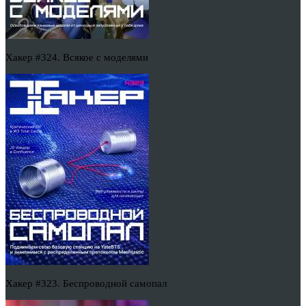
Хакер #324. Всякое с моделями
Хакер #323. Беспроводной самопал