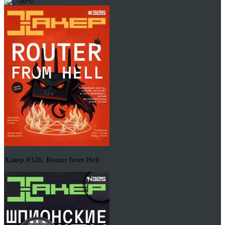
-50%
Хакер #326. Router from Hell