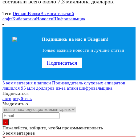
составили всего около 7,3 миллиона долларов.
Теги:
Demant
Взлом
Вымогательский
софт
Кибератаки
Новости
Шифровальщик
Подпишись на наc в Telegram!
Только важные новости и лучшие статьи
Подписаться
3 комментария
к записи Производитель слуховых аппаратов
лишился 95 млн долларов из-за атаки шифровальщика
Подписаться
авторизуйтесь
Уведомить о
Пожалуйста, войдите, чтобы прокомментировать
3
комментариев