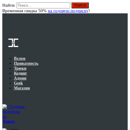
Найти:
Вход
Временная скидка 50%
на годовую подписку
!
Взлом
Приватность
Трюки
Кодинг
Админ
Geek
Магазин
Годовая
подписка
на
Хакер