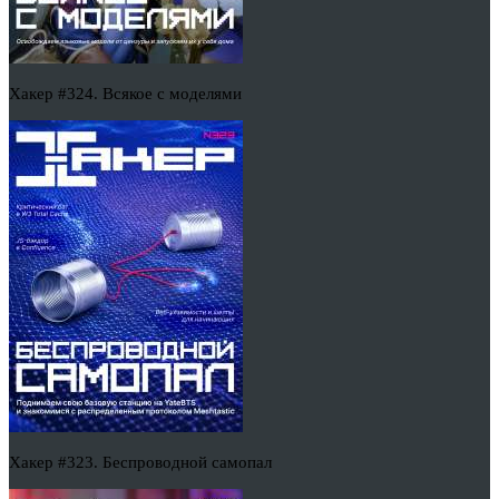
Хакер #324. Всякое с моделями
Хакер #323. Беспроводной самопал