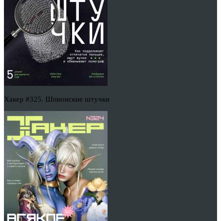
Хакер #325. Шпионские штучки