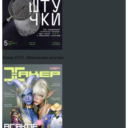
Хакер #325. Шпионские штучки