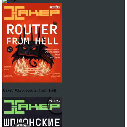
-50%
Хакер #326. Router from Hell