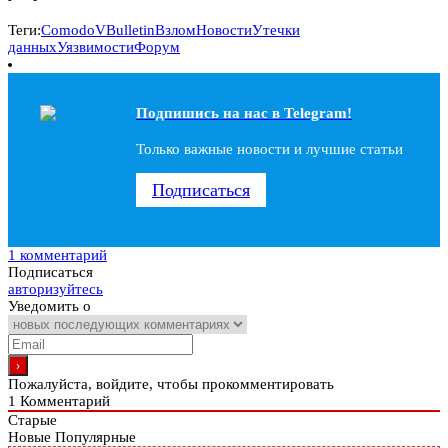
Теги:
Comodo
VBulletin
Взлом
Новости
Утечки
данных
Уязвимости
Форум
Подпишись на наc в Telegram!
Только важные новости и лучшие статьи
Подписаться
1 комментарий
Подписаться
авторизуйтесь
Уведомить о
Пожалуйста, войдите, чтобы прокомментировать
1
Комментарий
Старые
Новые
Популярные