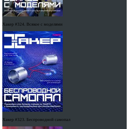
Хакер #324. Всякое с моделями
Хакер #323. Беспроводной самопал