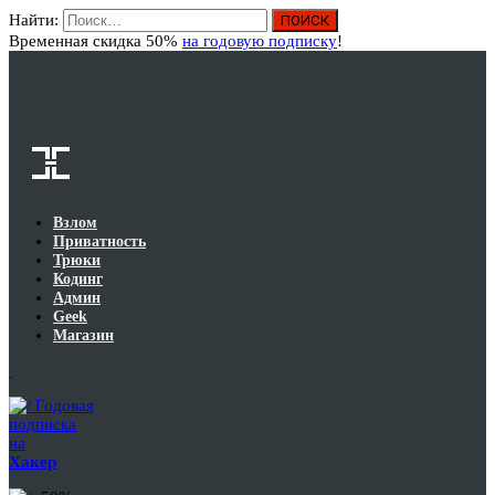
Найти:
Вход
Временная скидка 50%
на годовую подписку
!
Взлом
Приватность
Трюки
Кодинг
Админ
Geek
Магазин
Годовая
подписка
на
Хакер