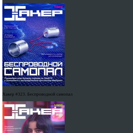
Хакер #323. Беспроводной самопал