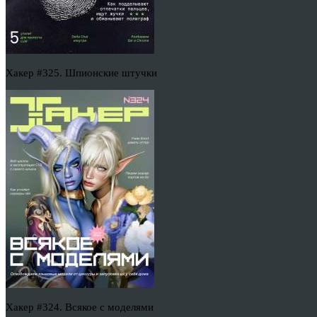
Хакер #325. Шпионские штучки
Хакер #324. Всякое с моделями