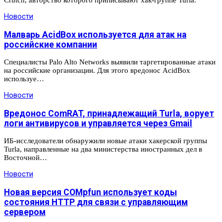
Crutch, авторство которого приписывают хак-группе Turla.
Новости
Малварь AcidBox используется для атак на
российские компании
Специалисты Palo Alto Networks выявили таргетированные атаки
на российские организации. Для этого вредонос AcidBox
используе…
Новости
Вредонос ComRAT, принадлежащий Turla, ворует
логи антивирусов и управляется через Gmail
ИБ-исследователи обнаружили новые атаки хакерской группы
Turla, направленные на два министерства иностранных дел в
Восточной…
Новости
Новая версия COMpfun использует коды
состояния HTTP для связи с управляющим
сервером