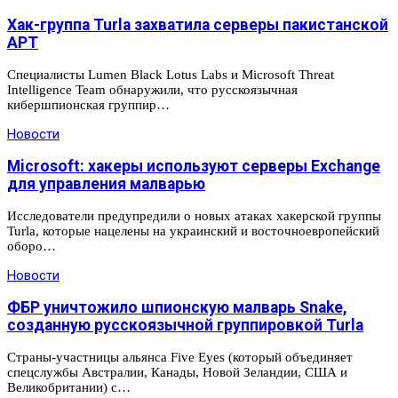
Хак-группа Turla захватила серверы пакистанской
APT
Специалисты Lumen Black Lotus Labs и Microsoft Threat
Intelligence Team обнаружили, что русскоязычная
кибершпионская группир…
Новости
Microsoft: хакеры используют серверы Exchange
для управления малварью
Исследователи предупредили о новых атаках хакерской группы
Turla, которые нацелены на украинский и восточноевропейский
оборо…
Новости
ФБР уничтожило шпионскую малварь Snake,
созданную русскоязычной группировкой Turla
Страны-участницы альянса Five Eyes (который объединяет
спецслужбы Австралии, Канады, Новой Зеландии, США и
Великобритании) с…