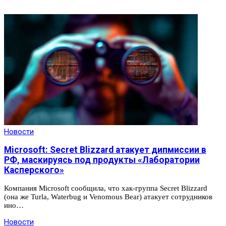
Новости
Microsoft: Secret Blizzard атакует дипмиссии в
РФ, маскируясь под продукты «Лаборатории
Касперского»
Компания Microsoft сообщила, что хак-группа Secret Blizzard
(она же Turla, Waterbug и Venomous Bear) атакует сотрудников
ино…
Новости