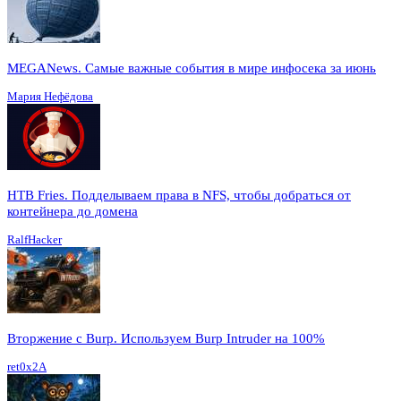
MEGANews. Cамые важные события в мире инфосека за июнь
Мария Нефёдова
HTB Fries. Подделываем права в NFS, чтобы добраться от
контейнера до домена
RalfHacker
Вторжение с Burp. Используем Burp Intruder на 100%
ret0x2A