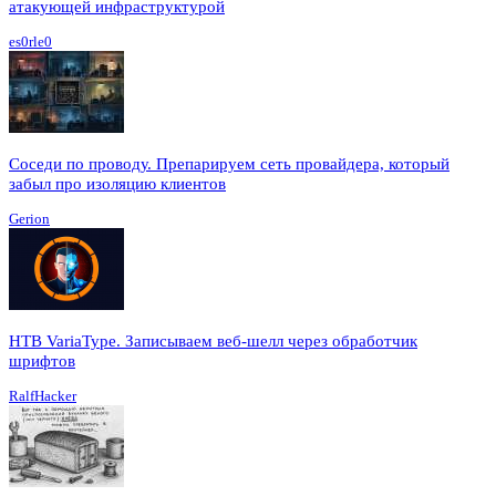
атакующей инфраструктурой
es0rle0
Соседи по проводу. Препарируем сеть провайдера, который
забыл про изоляцию клиентов
Gerion
HTB VariaType. Записываем веб-шелл через обработчик
шрифтов
RalfHacker