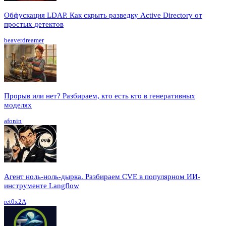
Обфускация LDAP. Как скрыть разведку Active Directory от
простых детектов
beaverdreamer
Прорыв или нет? Разбираем, кто есть кто в генеративных
моделях
afonin
Агент ноль-ноль-дырка. Разбираем CVE в популярном ИИ-
инструменте Langflow
ret0x2A