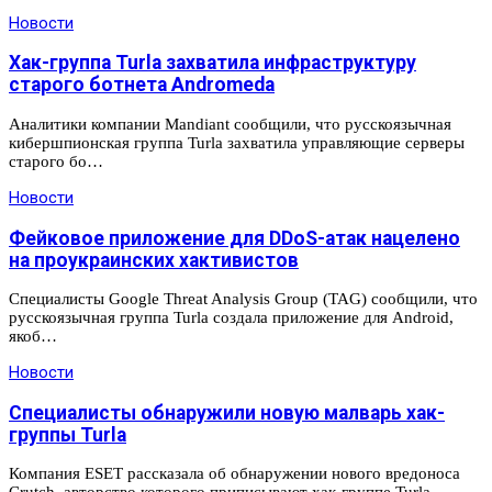
Новости
Хак-группа Turla захватила инфраструктуру
старого ботнета Andromeda
Аналитики компании Mandiant сообщили, что русскоязычная
кибершпионская группа Turla захватила управляющие серверы
старого бо…
Новости
Фейковое приложение для DDoS-атак нацелено
на проукраинских хактивистов
Специалисты Google Threat Analysis Group (TAG) сообщили, что
русскоязычная группа Turla создала приложение для Android,
якоб…
Новости
Специалисты обнаружили новую малварь хак-
группы Turla
Компания ESET рассказала об обнаружении нового вредоноса