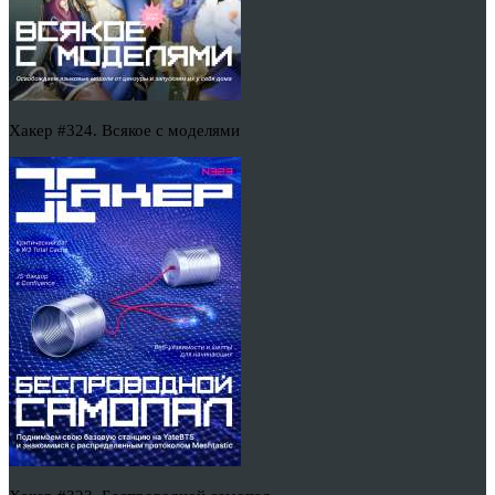
Хакер #324. Всякое с моделями