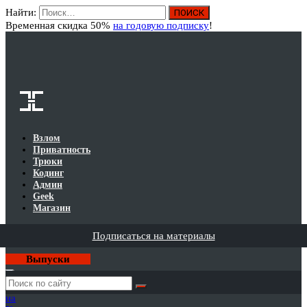
Найти:
Вход
Временная скидка 50%
на годовую подписку
!
Взлом
Приватность
Трюки
Кодинг
Админ
Geek
Магазин
Подписаться на материалы
Выпуски
Годовая
подписка
на