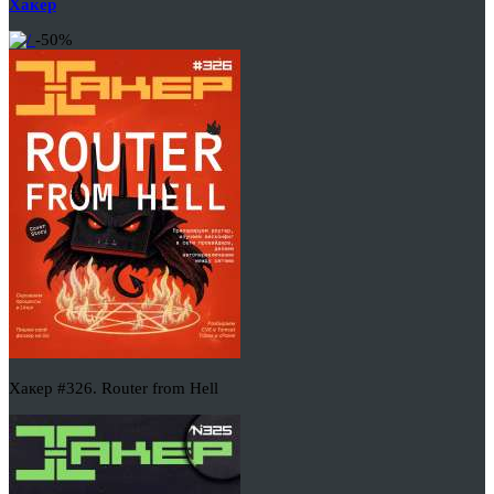
Хакер
-50%
Хакер #326. Router from Hell