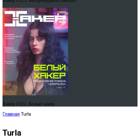
Хакер #323. Беспроводной самопал
Хакер #322. Белый хакер
Главная
Turla
Turla