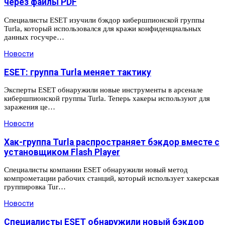
через файлы PDF
Специалисты ESET изучили бэкдор кибершпионской группы
Turla, который использовался для кражи конфиденциальных
данных госучре…
Новости
ESET: группа Turla меняет тактику
Эксперты ESET обнаружили новые инструменты в арсенале
кибершпионской группы Turla. Теперь хакеры используют для
заражения це…
Новости
Хак-группа Turla распространяет бэкдор вместе с
установщиком Flash Player
Специалисты компании ESET обнаружили новый метод
компрометации рабочих станций, который использует хакерская
группировка Tur…
Новости
Специалисты ESET обнаружили новый бэкдор