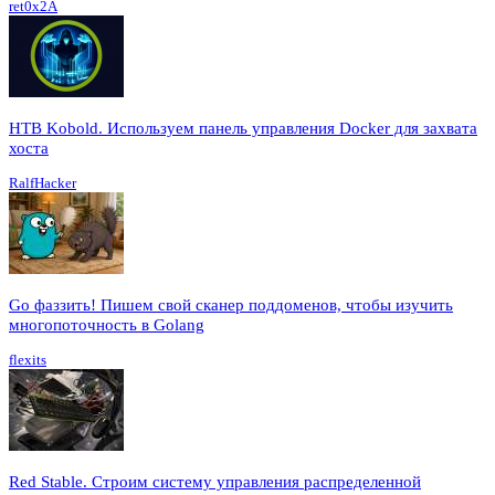
ret0x2A
HTB Kobold. Используем панель управления Docker для захвата
хоста
RalfHacker
Go фаззить! Пишем свой сканер поддоменов, чтобы изучить
многопоточность в Golang
flexits
Red Stable. Строим систему управления распределенной