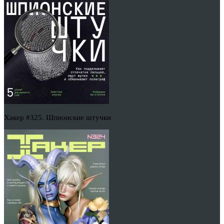
Хакер #325. Шпионские штучки