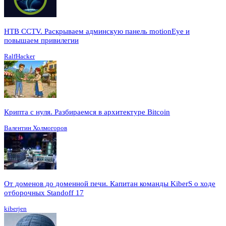
HTB CCTV. Раскрываем админскую панель motionEye и
повышаем привилегии
RalfHacker
Крипта с нуля. Разбираемся в архитектуре Bitcoin
Валентин Холмогоров
От доменов до доменной печи. Капитан команды KiberS о ходе
отборочных Standoff 17
kiberjen