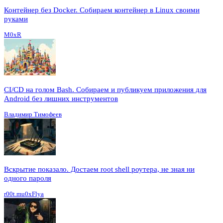
Контейнер без Docker. Собираем контейнер в Linux своими
руками
M0xR
CI/CD на голом Bash. Собираем и публикуем приложения для
Android без лишних инструментов
Владимир Тимофеев
Вскрытие показало. Достаем root shell роутера, не зная ни
одного пароля
r00t.mu0xFlya