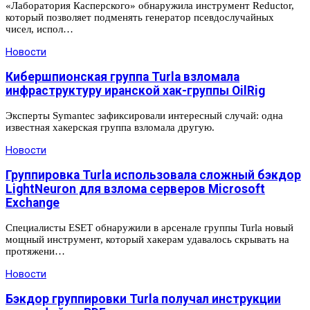
«Лаборатория Касперского» обнаружила инструмент Reductor,
который позволяет подменять генератор псевдослучайных
чисел, испол…
Новости
Кибершпионская группа Turla взломала
инфраструктуру иранской хак-группы OilRig
Эксперты Symantec зафиксировали интересный случай: одна
известная хакерская группа взломала другую.
Новости
Группировка Turla использовала сложный бэкдор
LightNeuron для взлома серверов Microsoft
Exchange
Специалисты ESET обнаружили в арсенале группы Turla новый
мощный инструмент, который хакерам удавалось скрывать на
протяжени…
Новости
Бэкдор группировки Turla получал инструкции