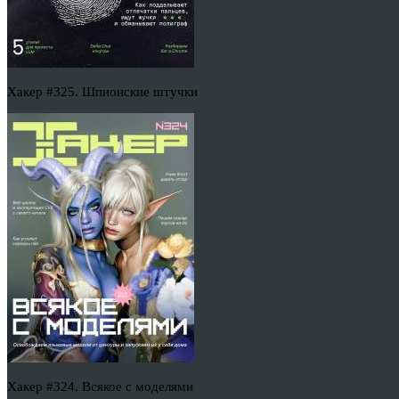
Хакер #325. Шпионские штучки
Хакер #324. Всякое с моделями