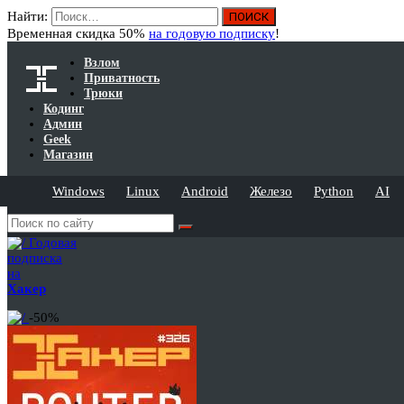
Найти:
Временная скидка 50%
на годовую подписку
!
Взлом
Приватность
Трюки
Кодинг
Админ
Geek
Магазин
Windows
Linux
Android
Железо
Python
AI
Годовая
подписка
на
Хакер
-50%