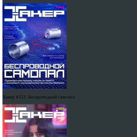
Хакер #323. Беспроводной самопал