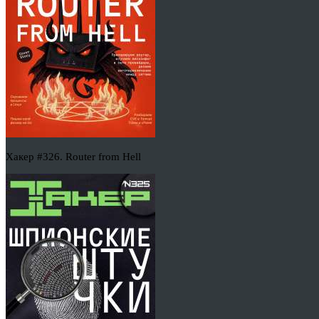
Хакер #326. Router from Hell