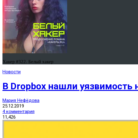
Хакер #322. Белый хакер
Новости
В Dropbox нашли уязвимость н
Мария Нефёдова
25.12.2019
4 комментария
11,426