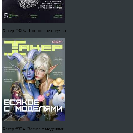
Хакер #325. Шпионские штучки
Хакер #324. Всякое с моделями