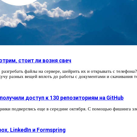
отрим, стоит ли возня свеч
разгребать файлы на сервере, шейрить их и открывать с телефона?»
учу разных вещей вплоть до работы с документами и скачивания т
получили доступ к 130 репозиториям на GitHub
удники подверглись еще в середине октября. С помощью фишинга з
x, LinkedIn и Formspring