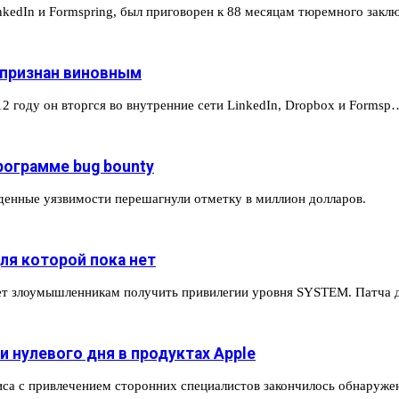
nkedIn и Formspring, был приговорен к 88 месяцам тюремного зак
, признан виновным
2 году он вторгся во внутренние сети LinkedIn, Dropbox и Formsp
рограмме bug bounty
денные уязвимости перешагнули отметку в миллион долларов.
для которой пока нет
яет злоумышленникам получить привилегии уровня SYSTEM. Патча 
 нулевого дня в продуктах Apple
иса с привлечением сторонних специалистов закончилось обнаруж