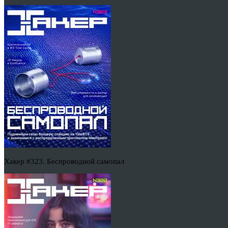
Хакер #323. Беспроводной самопал