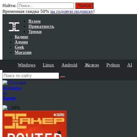
Найти:
Временная скидка 50%
на годовую подписку
!
Взлом
Приватность
Трюки
Кодинг
Админ
Geek
Магазин
Windows
Linux
Android
Железо
Python
AI
Годовая
подписка
на
Хакер
-50%