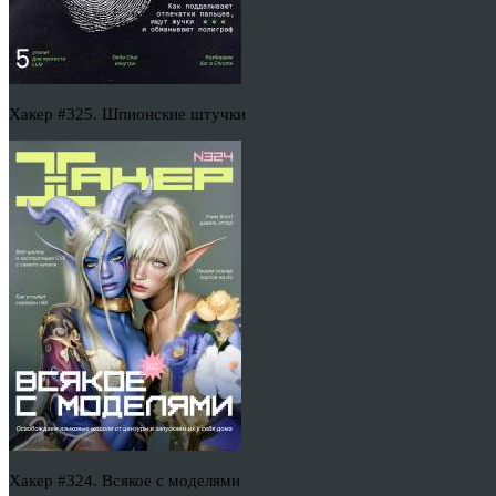
Хакер #325. Шпионские штучки
Хакер #324. Всякое с моделями