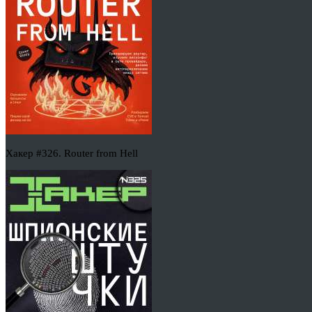
Хакер #326. Router from Hell