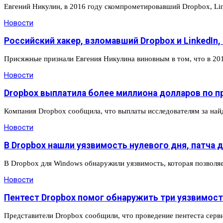
Евгений Никулин, в 2016 году скомпрометировавший Dropbox, Li
Новости
Российский хакер, взломавший Dropbox и LinkedIn
Присяжные признали Евгения Никулина виновным в том, что в 201
Новости
Dropbox выплатила более миллиона долларов по п
Компания Dropbox сообщила, что выплаты исследователям за най
Новости
В Dropbox нашли уязвимость нулевого дня, патча 
В Dropbox для Windows обнаружили уязвимость, которая позвол
Новости
Пентест Dropbox помог обнаружить три уязвимости
Представители Dropbox сообщили, что проведение пентеста серв