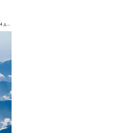
24 д…