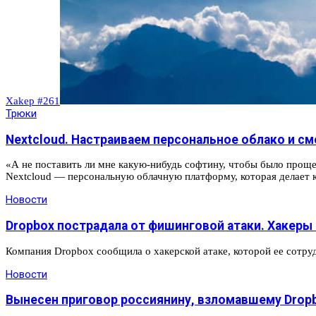
Xakep #261
Трюки
Nextcloud. Настраиваем персональное облако и см
«А не поставить ли мне какую-нибудь софтину, чтобы было проще 
Nextcloud — персональную облачную платформу, которая делает к
Новости
Dropbox пострадала от фишинговой атаки. Хакеры 
Компания Dropbox сообщила о хакерской атаке, которой ее сотр
Новости
Вынесен приговор россиянину, взломавшему Dropbo