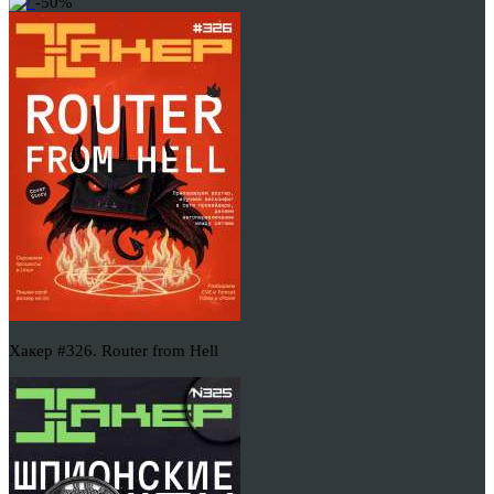
-50%
Хакер #326. Router from Hell