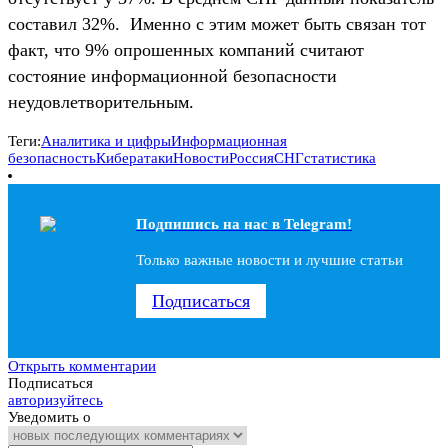
составил 32%. Именно с этим может быть связан тот
факт, что 9% опрошенных компаний считают
состояние информационной безопасности
неудовлетворительным.
Теги:
Аналитика и цифры
Информационная
безопасность
Кибератаки
Новости
Россия
СНГ
статистика
Подпишись на наc в Telegram!
Только важные новости и лучшие статьи
Подписаться
Открыть комментарии
Подписаться
авторизуйтесь
Уведомить о