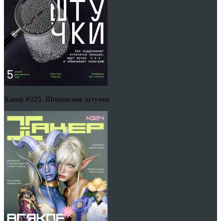
Хакер #325. Шпионские штучки