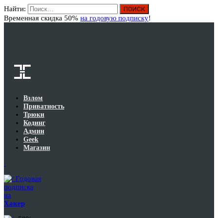
Найти:
Вход
Временная скидка 50%
на годовую подписку
!
Взлом
Приватность
Трюки
Кодинг
Админ
Geek
Магазин
Годовая
подписка
на
Хакер