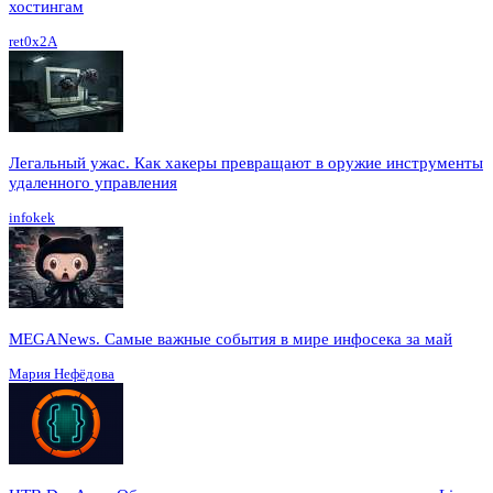
хостингам
ret0x2A
Легальный ужас. Как хакеры превращают в оружие инструменты
удаленного управления
infokek
MEGANews. Cамые важные события в мире инфосека за май
Мария Нефёдова