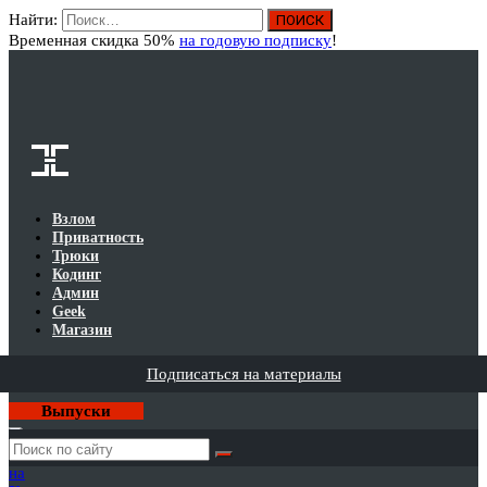
Найти:
Вход
Временная скидка 50%
на годовую подписку
!
Взлом
Приватность
Трюки
Кодинг
Админ
Geek
Магазин
Подписаться на материалы
Выпуски
Годовая
подписка
на