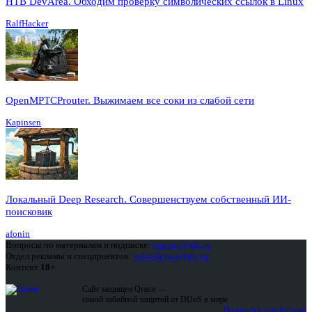
HTB DevArea. Обходим проверку символических ссылок в Linux
RalfHacker
OpenMPTCProuter. Выжимаем все соки из слабой сети
Kapinsen
Локальный Deep Research. Совершенствуем собственный ИИ-
поисковик
afonin
Вопросы по материалам и подписке:
support@glc.ru
Отдел рекламы и спецпроектов:
yakovleva.a@glc.ru
Контент
18+
Сайт защищен Qrator —
самой забойной защитой от DDoS в мире
Подписка для физлиц