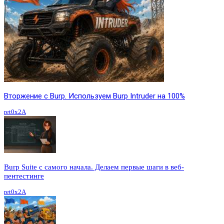
Вторжение с Burp. Используем Burp Intruder на 100%
ret0x2A
Burp Suite с самого начала. Делаем первые шаги в веб-
пентестинге
ret0x2A