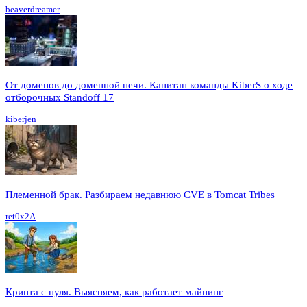
beaverdreamer
От доменов до доменной печи. Капитан команды KiberS о ходе
отборочных Standoff 17
kiberjen
Племенной брак. Разбираем недавнюю CVE в Tomcat Tribes
ret0x2A
Крипта с нуля. Выясняем, как работает майнинг