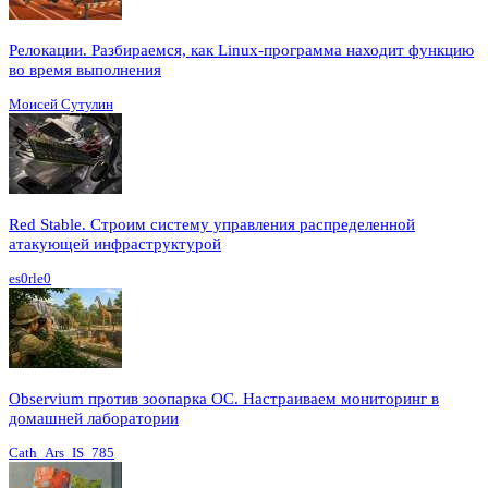
Релокации. Разбираемся, как Linux-программа находит функцию
во время выполнения
Моисей Сутулин
Red Stable. Строим систему управления распределенной
атакующей инфраструктурой
es0rle0
Observium против зоопарка ОС. Настраиваем мониторинг в
домашней лаборатории
Cath_Ars_IS_785