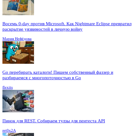
Восемь 0-day против Microsoft. Как Nightmare Eclipse превратил
раскрытие уязвимостей в личную войну
Мария Нефёдова
Go перебирать каталоги! Пишем собственный фаззер и
разбираемся с многопоточностью в Go
flexits
Пинок для REST. Собираем тулзы для пентеста API
ret0x2A