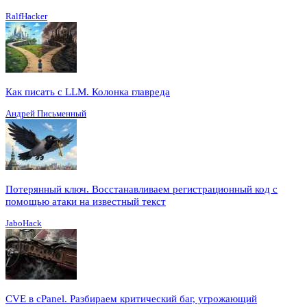
RalfHacker
Как писать с LLM. Колонка главреда
Андрей Письменный
Потерянный ключ. Восстанавливаем регистрационный код с
помощью атаки на известный текст
JaboHack
CVE в cPanel. Разбираем критический баг, угрожающий