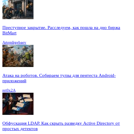
Преступное закрытие. Расследуем, как пошла на дно биржа
BitMart
ArtemIrgebaev
Атака на роботов. Собираем тулзы для пентеста Android-
приложений
ret0x2A
Обфускация LDAP. Как скрыть разведку Active Directory от
простых детектов