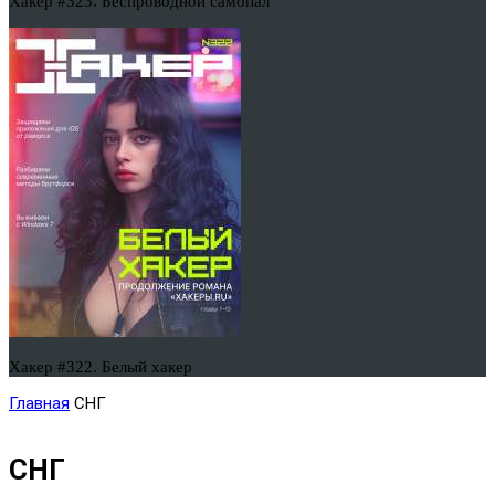
Хакер #323. Беспроводной самопал
Хакер #322. Белый хакер
Главная
СНГ
СНГ