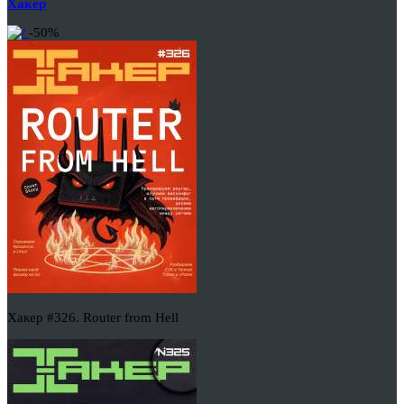
Хакер
-50%
Хакер #326. Router from Hell