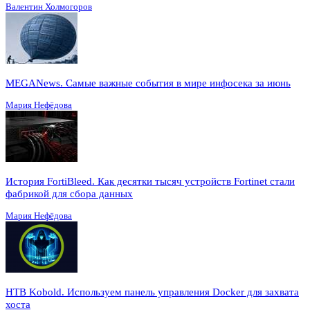
Валентин Холмогоров
MEGANews. Cамые важные события в мире инфосека за июнь
Мария Нефёдова
История FortiBleed. Как десятки тысяч устройств Fortinet стали
фабрикой для сбора данных
Мария Нефёдова
HTB Kobold. Используем панель управления Docker для захвата
хоста