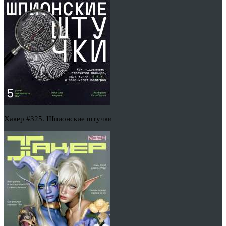
Хакер #325. Шпионские штучки