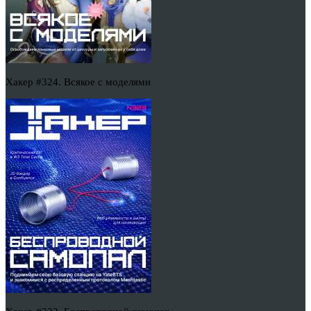
Хакер #324. Всякое с моделями