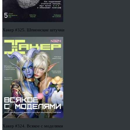
Хакер #325. Шпионские штучки
Хакер #324. Всякое с моделями