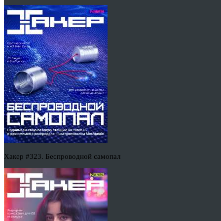
Хакер #323. Беспроводной самопал