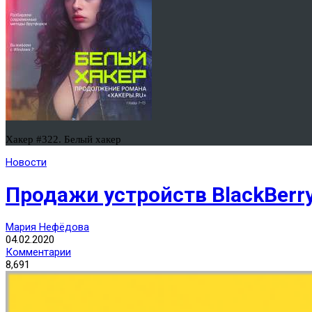
Хакер #322. Белый хакер
Новости
Продажи устройств BlackBerry
Мария Нефёдова
04.02.2020
Комментарии
8,691