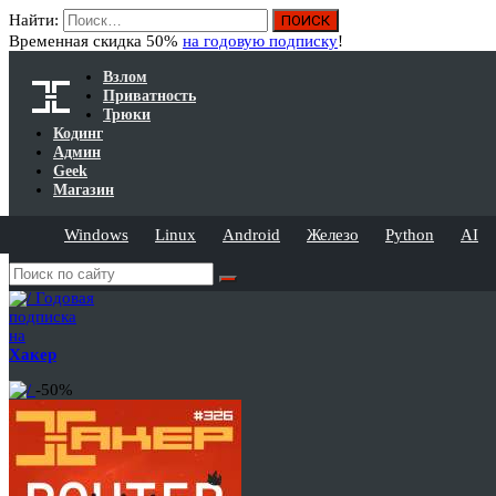
Найти:
Временная скидка 50%
на годовую подписку
!
Взлом
Приватность
Трюки
Кодинг
Админ
Geek
Магазин
Windows
Linux
Android
Железо
Python
AI
Годовая
подписка
на
Хакер
-50%