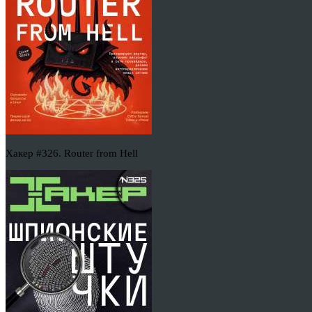
Хакер #326. Router from Hell