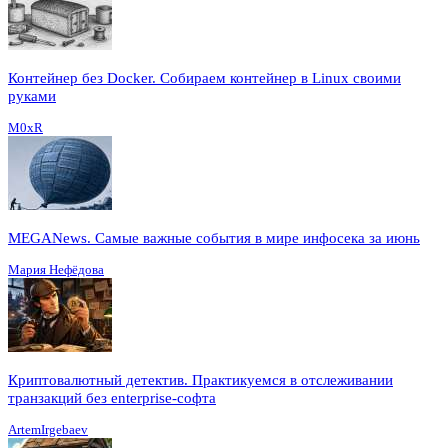
Контейнер без Docker. Собираем контейнер в Linux своими
руками
M0xR
MEGANews. Cамые важные события в мире инфосека за июнь
Мария Нефёдова
Криптовалютный детектив. Практикуемся в отслеживании
транзакций без enterprise-софта
ArtemIrgebaev