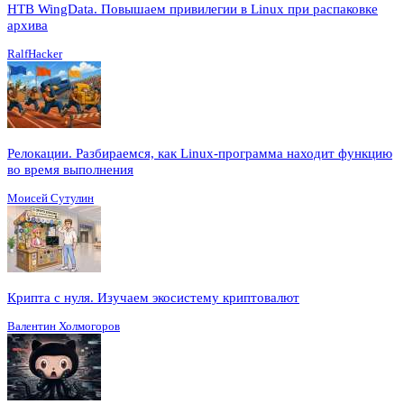
HTB WingData. Повышаем привилегии в Linux при распаковке
архива
RalfHacker
Релокации. Разбираемся, как Linux-программа находит функцию
во время выполнения
Моисей Сутулин
Крипта с нуля. Изучаем экосистему криптовалют
Валентин Холмогоров