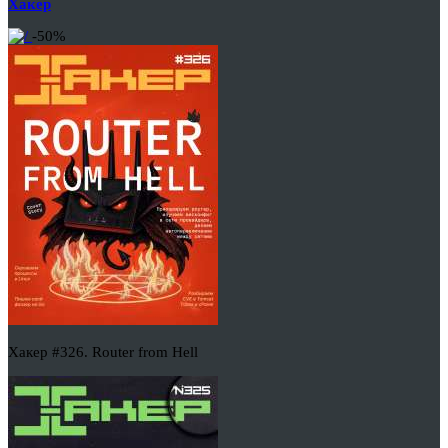
Хакер
-50%
Хакер #326. Router from Hell