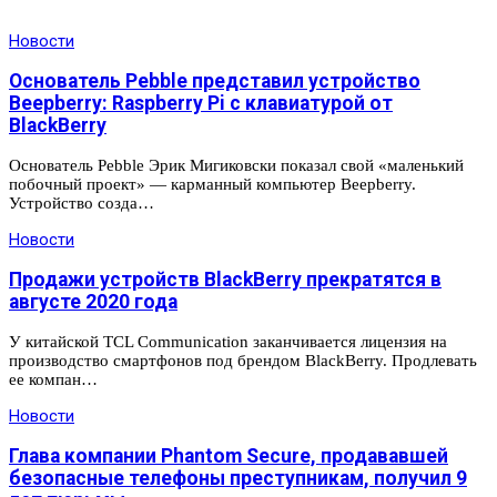
Новости
Основатель Pebble представил устройство
Beepberry: Raspberry Pi с клавиатурой от
BlackBerry
Основатель Pebble Эрик Мигиковски показал свой «маленький
побочный проект» — карманный компьютер Beepberry.
Устройство созда…
Новости
Продажи устройств BlackBerry прекратятся в
августе 2020 года
У китайской TCL Communication заканчивается лицензия на
производство смартфонов под брендом BlackBerry. Продлевать
ее компан…
Новости
Глава компании Phantom Secure, продававшей
безопасные телефоны преступникам, получил 9