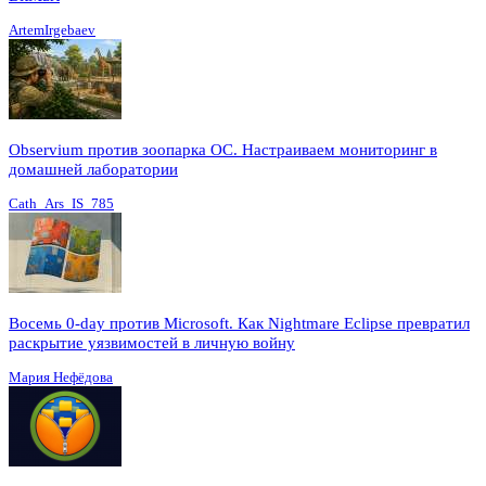
ArtemIrgebaev
Observium против зоопарка ОС. Настраиваем мониторинг в
домашней лаборатории
Cath_Ars_IS_785
Восемь 0-day против Microsoft. Как Nightmare Eclipse превратил
раскрытие уязвимостей в личную войну
Мария Нефёдова