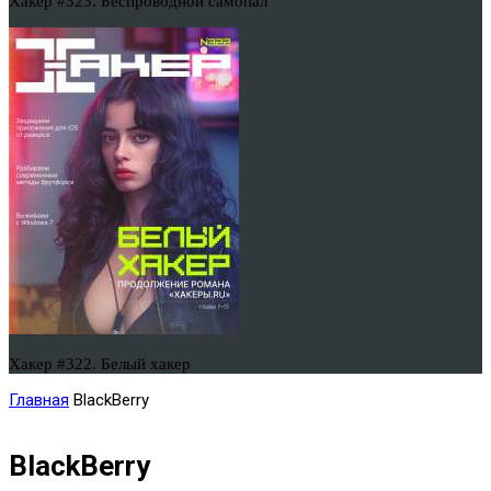
Хакер #323. Беспроводной самопал
Хакер #322. Белый хакер
Главная
BlackBerry
BlackBerry