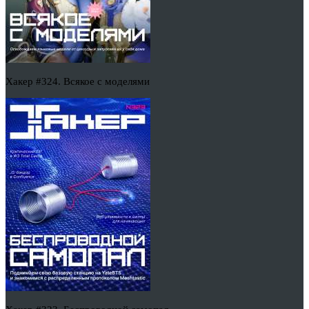
Хакер #324. Всякое с моделями