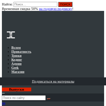
Найти:
Вход
Временная скидка 50%
на годовую подписку
!
Взлом
Приватность
Трюки
Кодинг
Админ
Geek
Магазин
Подписаться на материалы
Выпуски
Годовая
подписка
на