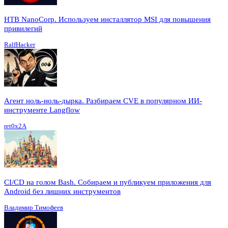
HTB NanoCorp. Используем инсталлятор MSI для повышения
привилегий
RalfHacker
Агент ноль-ноль-дырка. Разбираем CVE в популярном ИИ-
инструменте Langflow
ret0x2A
CI/CD на голом Bash. Собираем и публикуем приложения для
Android без лишних инструментов
Владимир Тимофеев