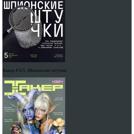
Хакер #325. Шпионские штучки