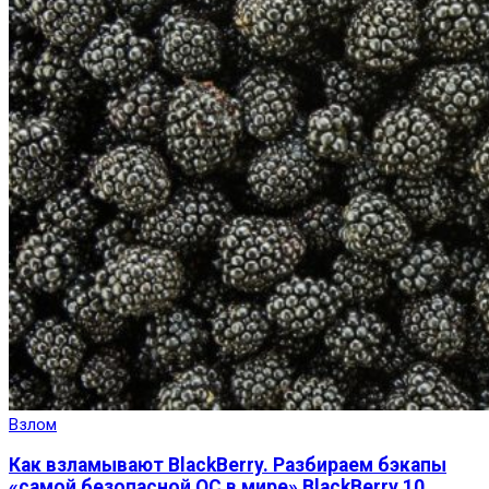
Взлом
Как взламывают BlackBerry. Разбираем бэкапы
«самой безопасной ОС в мире» BlackBerry 10