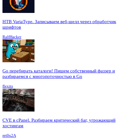
HTB VariaType. Записываем веб-шелл через обработчик
шрифтов
RalfHacker
Go перебирать каталоги! Пишем собственный фаззер и
разбираемся с многопоточностью в Go
flexits
CVE в cPanel. Разбираем критический баг, угрожающий
хостингам
ret0x2A