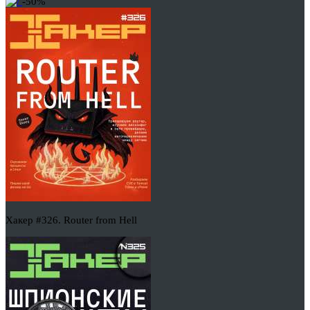
-50%
Хакер #326. Router from Hell