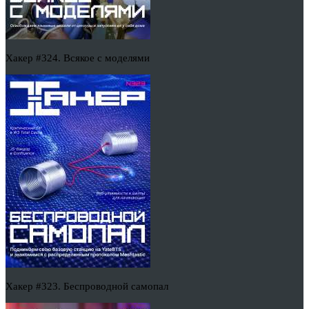
Хакер #324. Всякое с моделями
Хакер #323. Беспроводной самопал