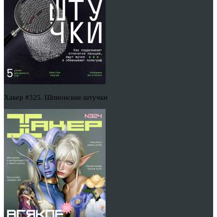
Хакер #325. Шпионские штучки