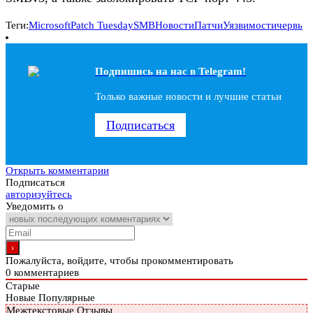
Теги:
Microsoft
Patch Tuesday
SMB
Новости
Патчи
Уязвимости
червь
Подпишись на наc в Telegram!
Только важные новости и лучшие статьи
Подписаться
Открыть комментарии
Подписаться
авторизуйтесь
Уведомить о
Пожалуйста, войдите, чтобы прокомментировать
0
комментариев
Старые
Новые
Популярные
Межтекстовые Отзывы