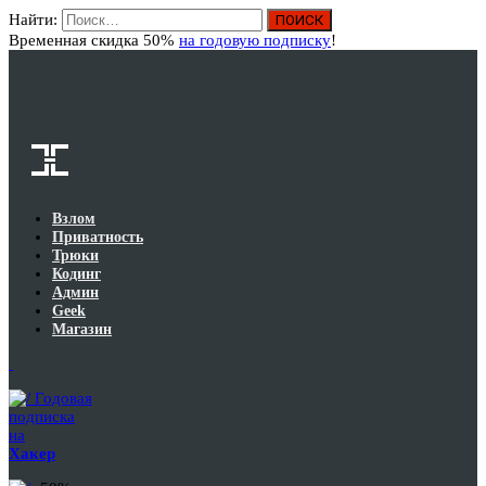
Найти:
Вход
Временная скидка 50%
на годовую подписку
!
Взлом
Приватность
Трюки
Кодинг
Админ
Geek
Магазин
Годовая
подписка
на
Хакер