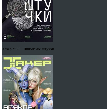
Хакер #325. Шпионские штучки