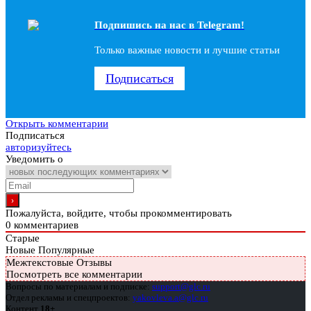
Подпишись на наc в Telegram!
Только важные новости и лучшие статьи
Подписаться
Открыть комментарии
Подписаться
авторизуйтесь
Уведомить о
Пожалуйста, войдите, чтобы прокомментировать
0
комментариев
Старые
Новые
Популярные
Межтекстовые Отзывы
Посмотреть все комментарии
Вопросы по материалам и подписке:
support@glc.ru
Отдел рекламы и спецпроектов:
yakovleva.a@glc.ru
Контент
18+