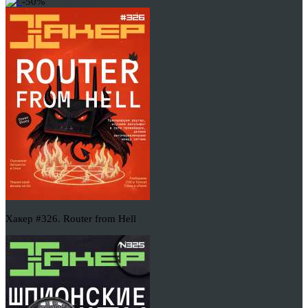
-50%
Хакер #326. Router from Hell