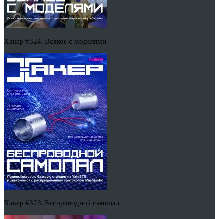
Хакер #324. Всякое с моделями
Хакер #323. Беспроводной самопал