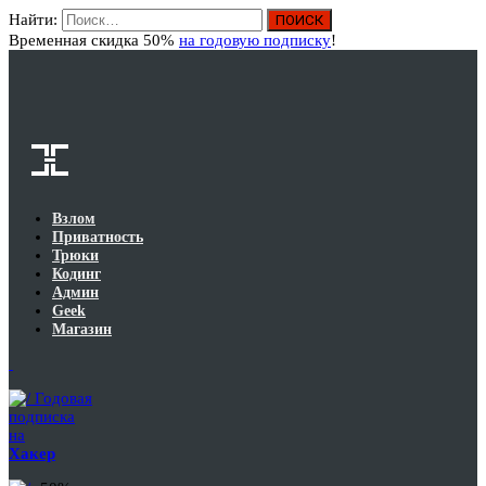
Найти:
Вход
Временная скидка 50%
на годовую подписку
!
Взлом
Приватность
Трюки
Кодинг
Админ
Geek
Магазин
Годовая
подписка
на
Хакер