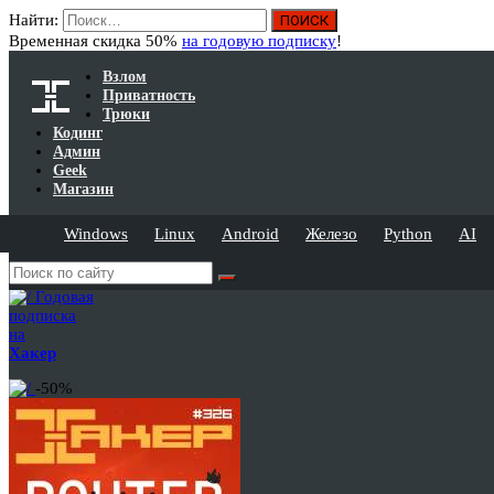
Найти:
Временная скидка 50%
на годовую подписку
!
Взлом
Приватность
Трюки
Кодинг
Админ
Geek
Магазин
Windows
Linux
Android
Железо
Python
AI
Годовая
подписка
на
Хакер
-50%