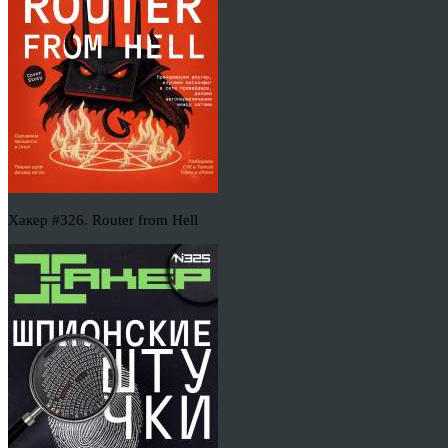
Хакер #326. Router from Hell