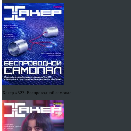
Хакер #323. Беспроводной самопал