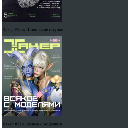
Хакер #325. Шпионские штучки
Хакер #324. Всякое с моделями