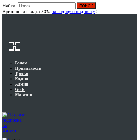
Найти:
Вход
Временная скидка 50%
на годовую подписку
!
Взлом
Приватность
Трюки
Кодинг
Админ
Geek
Магазин
Годовая
подписка
на
Хакер