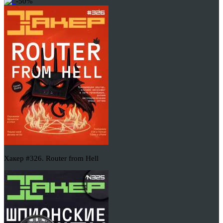
-50%
Хакер #326. Router from Hell