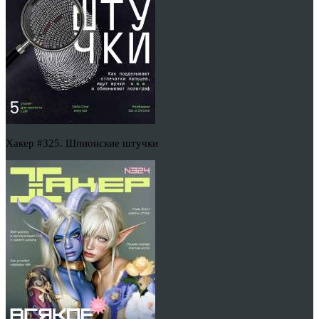
Хакер #325. Шпионские штучки