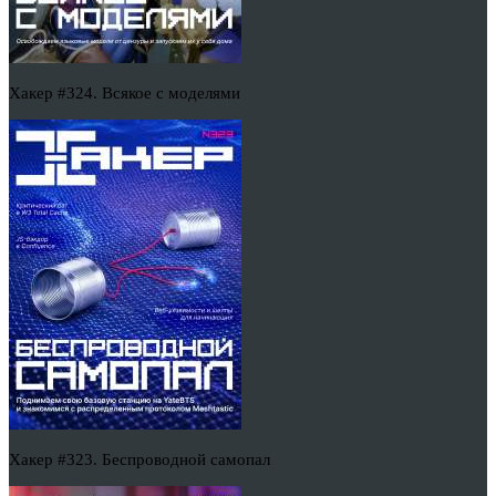
Хакер #324. Всякое с моделями
Хакер #323. Беспроводной самопал