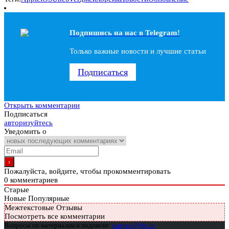
Подпишись на наc в Telegram!
Только важные новости и лучшие статьи
Подписаться
Открыть комментарии
Подписаться
авторизуйтесь
Уведомить о
Пожалуйста, войдите, чтобы прокомментировать
0
комментариев
Старые
Новые
Популярные
Межтекстовые Отзывы
Посмотреть все комментарии
Вопросы по материалам и подписке:
support@glc.ru