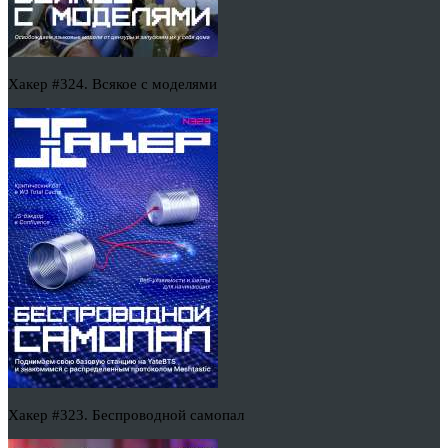
Хакер #324. Всякое с моделями
Хакер #323. Беспроводной самопал