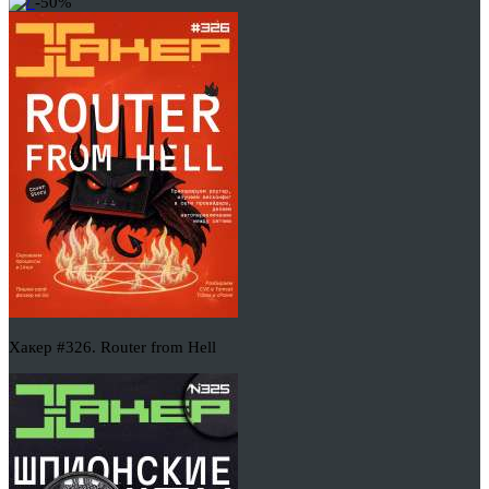
-50%
Хакер #326. Router from Hell