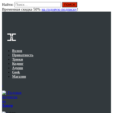
Найти:
Вход
Временная скидка 50%
на годовую подписку
!
Взлом
Приватность
Трюки
Кодинг
Админ
Geek
Магазин
Годовая
подписка
на
Хакер