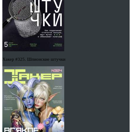
Хакер #325. Шпионские штучки