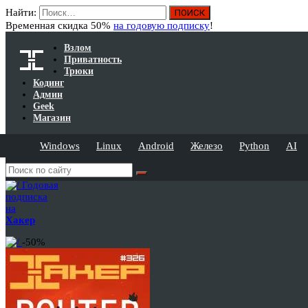
Найти:
Временная скидка 50%
на годовую подписку
!
Взлом
Приватность
Трюки
Кодинг
Админ
Geek
Магазин
Windows
Linux
Android
Железо
Python
AI
Годовая
подписка
на
Хакер
-50%