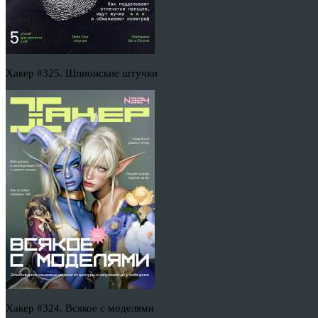
Хакер #325. Шпионские штучки
Хакер #324. Всякое с моделями