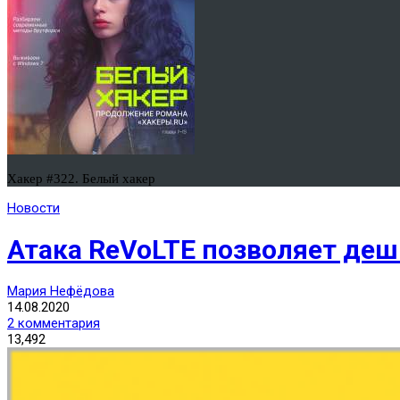
Хакер #322. Белый хакер
Новости
Атака ReVoLTE позволяет де
Мария Нефёдова
14.08.2020
2 комментария
13,492