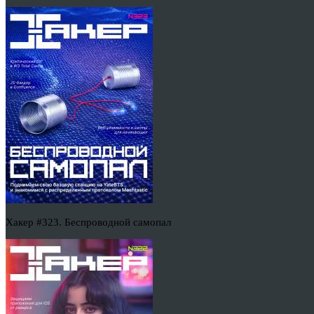
Хакер #323. Беспроводной самопал