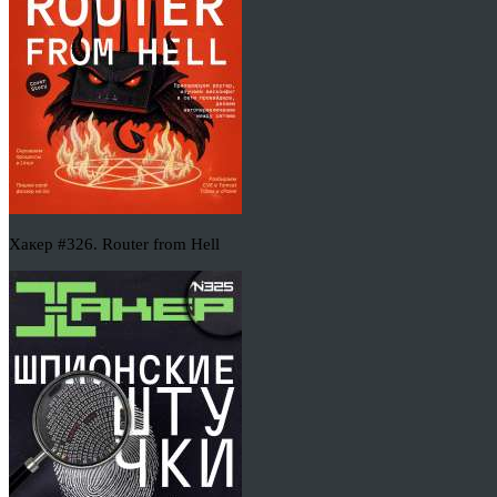
Хакер #326. Router from Hell