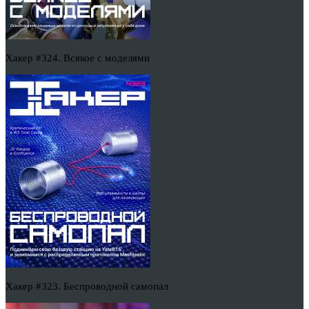
Хакер #324. Всякое с моделями
Хакер #323. Беспроводной самопал