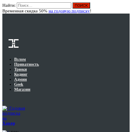
Найти:
Вход
Временная скидка 50%
на годовую подписку
!
Взлом
Приватность
Трюки
Кодинг
Админ
Geek
Магазин
Годовая
подписка
на
Хакер