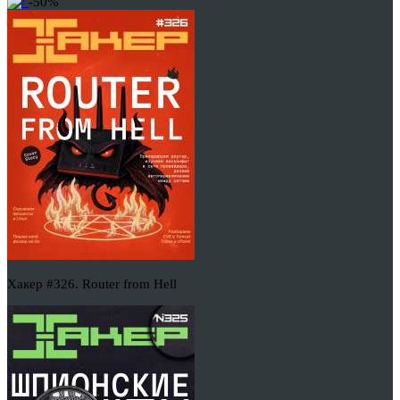
-50%
Хакер #326. Router from Hell