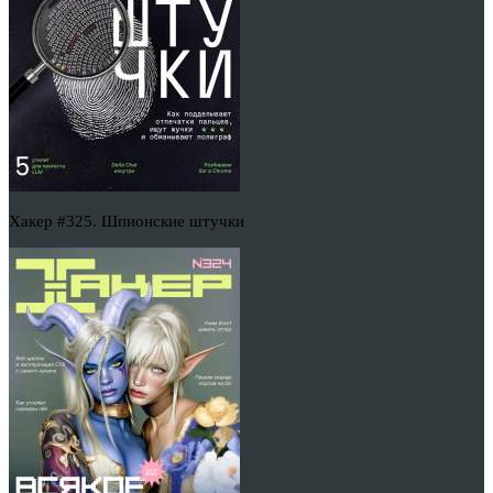
Хакер #325. Шпионские штучки