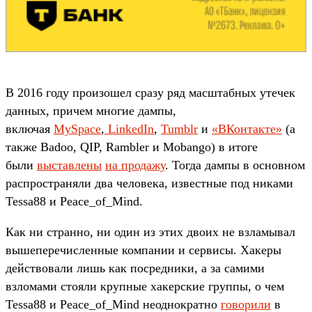
В 2016 году произошел сразу ряд масштабных утечек
данных, причем многие дампы,
включая
MySpace
,
LinkedIn
,
Tumblr
и
«ВКонтакте»
(а
также Badoo, QIP, Rambler и Mobango) в итоге
были
выставлены
на продажу
. Тогда дампы в основном
распространяли два человека, известные под никами
Tessa88 и Peace_of_Mind.
Как ни странно, ни один из этих двоих не взламывал
вышеперечисленные компании и сервисы. Хакеры
действовали лишь как посредники, а за самими
взломами стояли крупные хакерские группы, о чем
Tessa88 и Peace_of_Mind неоднократно
говорили
в