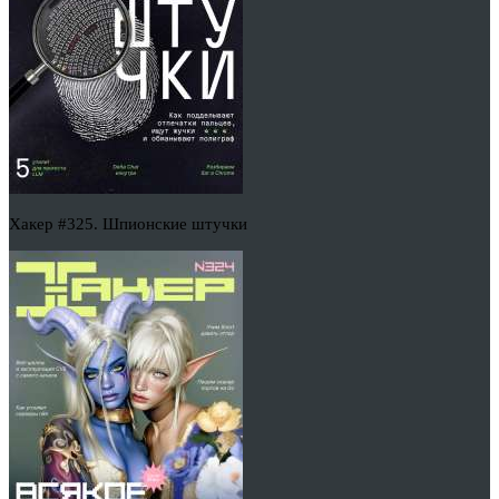
Хакер #325. Шпионские штучки