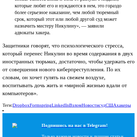
которые любят его и нуждаются в нем, это гораздо
более серьезное наказание, чем любой тюремный
срок, который этот или любой другой суд может
назначить мистеру Никулину», — заявили
адвокаты хакера.
Защитники говорят, что психологического стресса,
который перенес Никулин во время содержания в двух
иностранных тюрьмах, достаточно, чтобы удержать его
от совершения нового киберпреступления. По их
словам, он хочет гулять на свежем воздухе,
воспитывать дочь жить и «мирной жизнью вдали от
компьютеров».
Теги:
Dropbox
Formspring
LinkedIn
Взлом
Новости
суд
США
хакеры
Подпишись на наc в Telegram!
Только важные новости и лучшие статьи