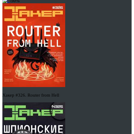
-50%
Хакер #326. Router from Hell