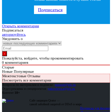
Подписаться
Открыть комментарии
Подписаться
авторизуйтесь
Уведомить о
Пожалуйста, войдите, чтобы прокомментировать
0
комментариев
Старые
Новые
Популярные
Межтекстовые Отзывы
Посмотреть все комментарии
Вопросы по материалам и подписке:
support@glc.ru
Отдел рекламы и спецпроектов:
yakovleva.a@glc.ru
Контент
18+
Сайт защищен Qrator —
самой забойной защитой от DDoS в мире
Подписка для физлиц