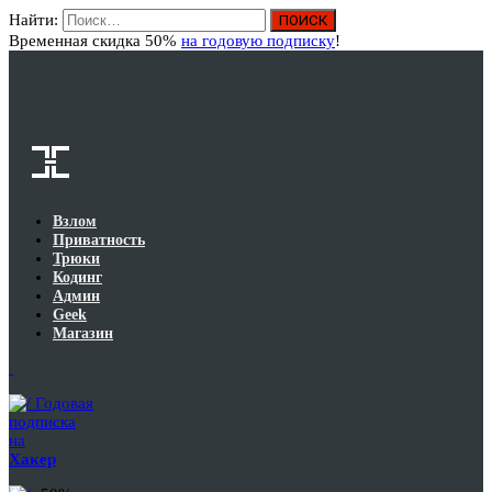
Найти:
Вход
Временная скидка 50%
на годовую подписку
!
Взлом
Приватность
Трюки
Кодинг
Админ
Geek
Магазин
Годовая
подписка
на
Хакер