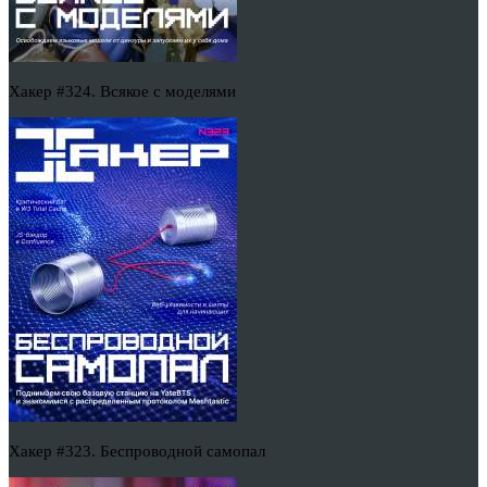
Хакер #324. Всякое с моделями
Хакер #323. Беспроводной самопал