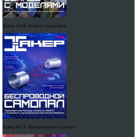
Хакер #324. Всякое с моделями
Хакер #323. Беспроводной самопал