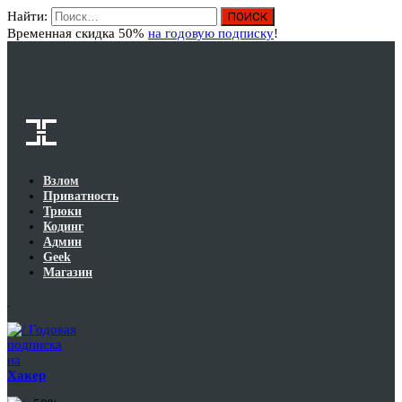
Найти:
Вход
Временная скидка 50%
на годовую подписку
!
Взлом
Приватность
Трюки
Кодинг
Админ
Geek
Магазин
Годовая
подписка
на
Хакер