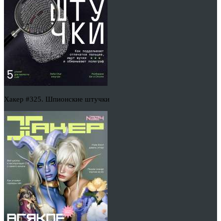
Хакер #325. Шпионские штучки