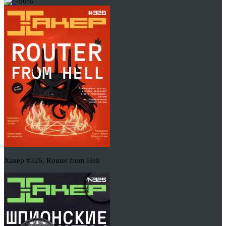
-50%
Хакер #326. Router from Hell