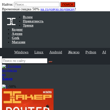
Найти:
Временная скидка 50%
на годовую подписку
!
Взлом
Приватность
Трюки
Кодинг
Админ
Geek
Магазин
Windows
Linux
Android
Железо
Python
AI
Годовая
подписка
на
Хакер
-50%