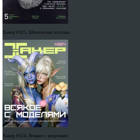
Хакер #325. Шпионские штучки
Хакер #324. Всякое с моделями