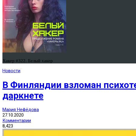
Хакер #322. Белый хакер
Новости
В Финляндии взломан психот
даркнете
Мария Нефёдова
27.10.2020
Комментарии
8,423