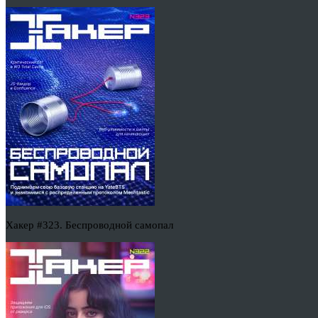
Хакер #323. Беспроводной самопал