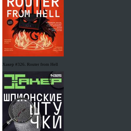
Хакер #326. Router from Hell