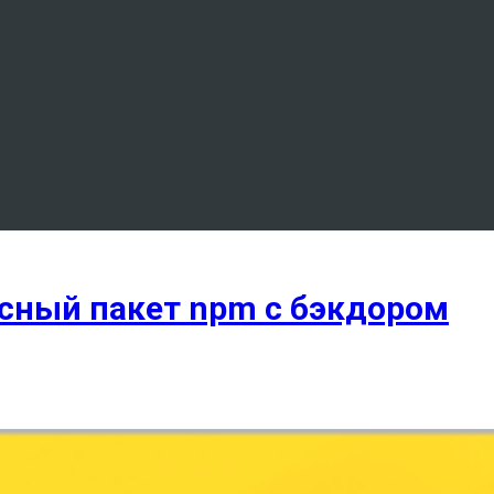
сный пакет npm с бэкдором