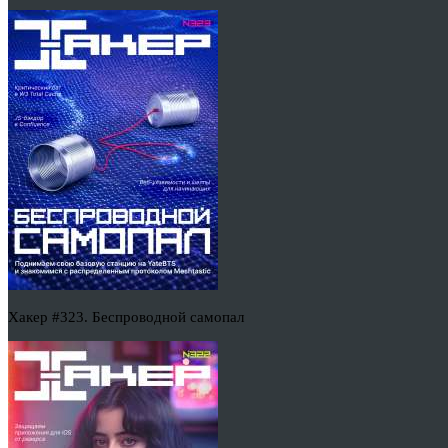
Хакер #323. Беспроводной самопал