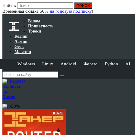
Найти:
Временная скидка 50%
на годовую подписку
!
Взлом
Приватность
Трюки
Кодинг
Админ
Geek
Магазин
Windows
Linux
Android
Железо
Python
AI
Годовая
подписка
на
Хакер
-50%