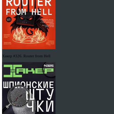
Хакер #326. Router from Hell