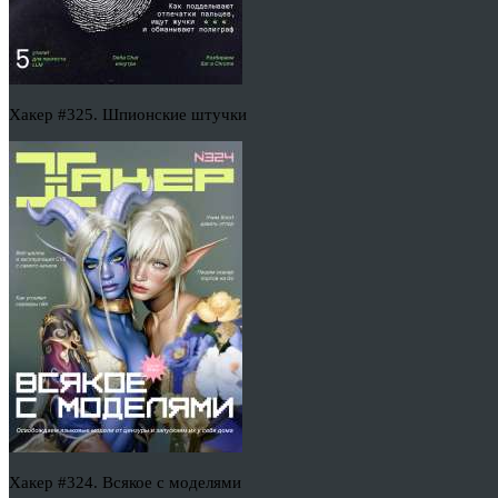
Хакер #325. Шпионские штучки
Хакер #324. Всякое с моделями