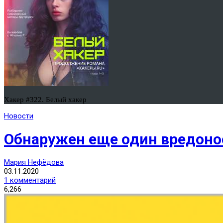
Хакер #322. Белый хакер
Новости
Обнаружен еще один вредоно
Мария Нефёдова
03.11.2020
1 комментарий
6,266