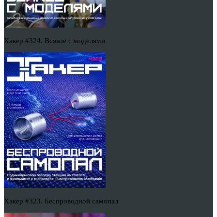
Хакер #324. Всякое с моделями
Хакер #323. Беспроводной самопал