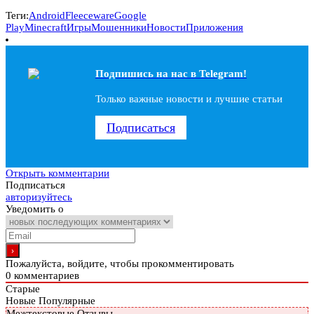
Теги:
Android
Fleeceware
Google
Play
Minecraft
Игры
Мошенники
Новости
Приложения
Подпишись на наc в Telegram!
Только важные новости и лучшие статьи
Подписаться
Открыть комментарии
Подписаться
авторизуйтесь
Уведомить о
Пожалуйста, войдите, чтобы прокомментировать
0
комментариев
Старые
Новые
Популярные
Межтекстовые Отзывы