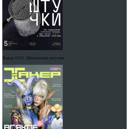
Хакер #325. Шпионские штучки