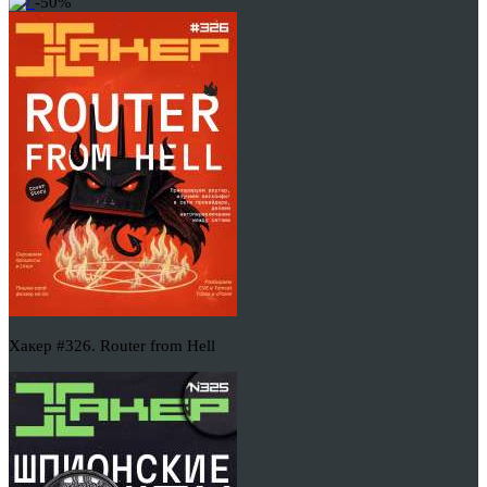
-50%
Хакер #326. Router from Hell