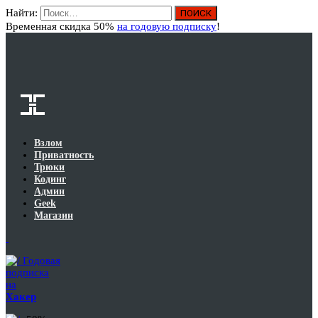
Найти:
Вход
Временная скидка 50%
на годовую подписку
!
Взлом
Приватность
Трюки
Кодинг
Админ
Geek
Магазин
Годовая
подписка
на
Хакер