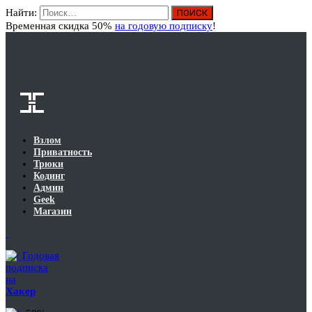
Найти:
Вход
Временная скидка 50%
на годовую подписку
!
Взлом
Приватность
Трюки
Кодинг
Админ
Geek
Магазин
Годовая
подписка
на
Хакер