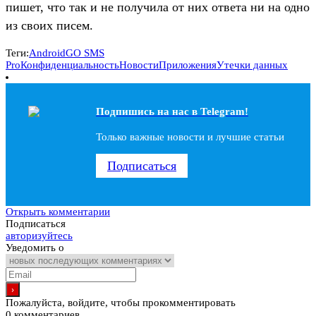
пишет, что так и не получила от них ответа ни на одно
из своих писем.
Теги:
Android
GO SMS
Pro
Конфиденциальность
Новости
Приложения
Утечки данных
Подпишись на наc в Telegram!
Только важные новости и лучшие статьи
Подписаться
Открыть комментарии
Подписаться
авторизуйтесь
Уведомить о
Пожалуйста, войдите, чтобы прокомментировать
0
комментариев