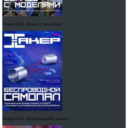
Хакер #324. Всякое с моделями
Хакер #323. Беспроводной самопал