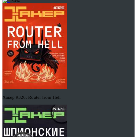
-50%
Хакер #326. Router from Hell