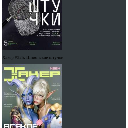
Хакер #325. Шпионские штучки