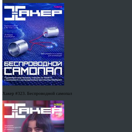
Хакер #323. Беспроводной самопал