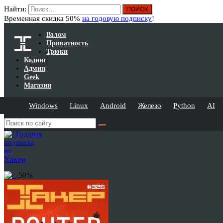
Найти:
Временная скидка 50%
на годовую подписку
!
Взлом
Приватность
Трюки
Кодинг
Админ
Geek
Магазин
Windows
Linux
Android
Железо
Python
AI
Годовая
подписка
на
Хакер
-50%