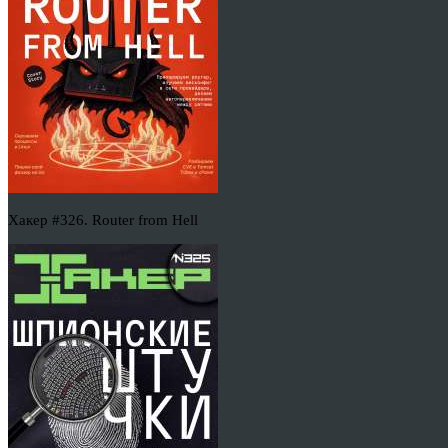
Хакер #326. Router from Hell