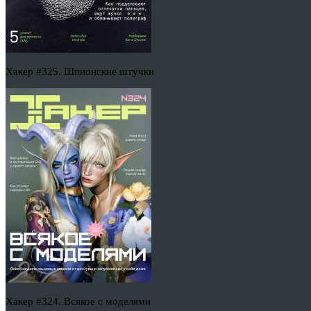
Хакер #325. Шпионские штучки
Хакер #324. Всякое с моделями