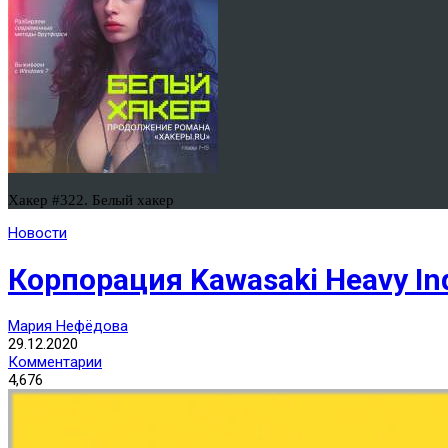
Хакер #322. Белый хакер
Новости
Корпорация Kawasaki Heavy In
Мария Нефёдова
29.12.2020
Комментарии
4,676