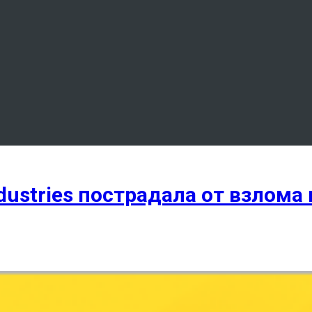
dustries пострадала от взлома