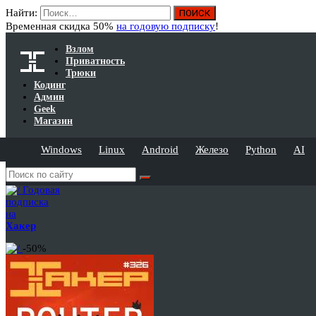
Найти:
Временная скидка 50%
на годовую подписку
!
Взлом
Приватность
Трюки
Кодинг
Админ
Geek
Магазин
Windows
Linux
Android
Железо
Python
AI
Годовая
подписка
на
Хакер
-50%