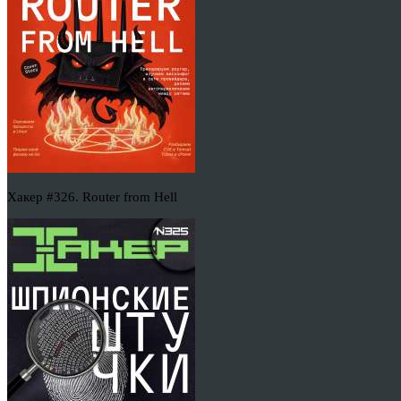
Хакер #326. Router from Hell