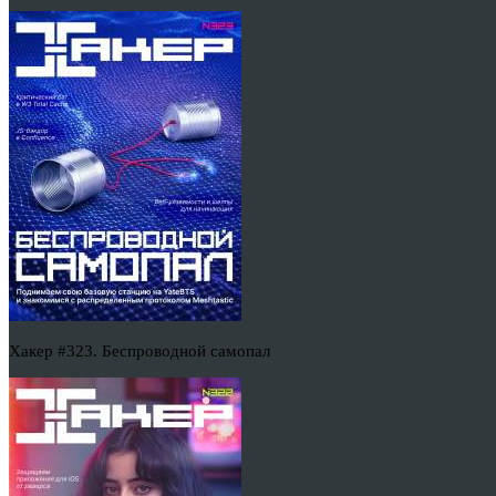
Хакер #323. Беспроводной самопал