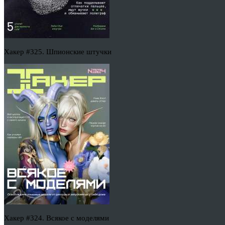
Хакер #325. Шпионские штучки
Хакер #324. Всякое с моделями