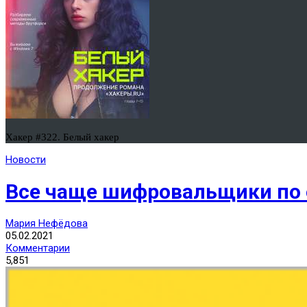
Хакер #322. Белый хакер
Новости
Все чаще шифровальщики по
Мария Нефёдова
05.02.2021
Комментарии
5,851