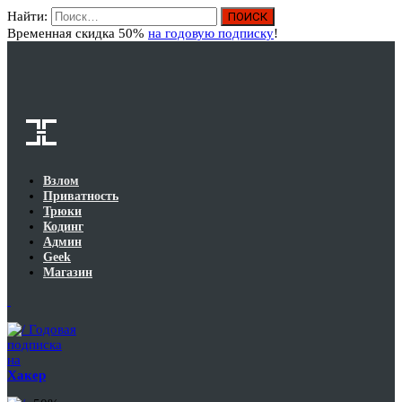
Найти:
Вход
Временная скидка 50%
на годовую подписку
!
Взлом
Приватность
Трюки
Кодинг
Админ
Geek
Магазин
Годовая
подписка
на
Хакер