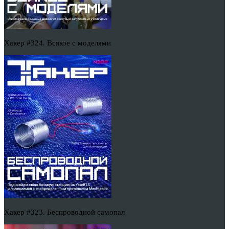
Хакер #324. Всякое с моделями
Хакер #323. Беспроводной самопал