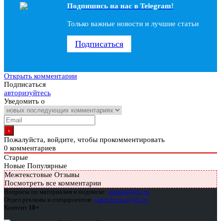
Подпишись на наc в Telegram!
Только важные новости и лучшие статьи
Подписаться
Открыть комментарии
Подписаться
авторизуйтесь
Уведомить о
Пожалуйста, войдите, чтобы прокомментировать
0
комментариев
Старые
Новые
Популярные
Межтекстовые Отзывы
Посмотреть все комментарии
Вопросы по материалам и подписке:
support@glc.ru
Отдел рекламы и спецпроектов:
yakovleva.a@glc.ru
Контент
18+