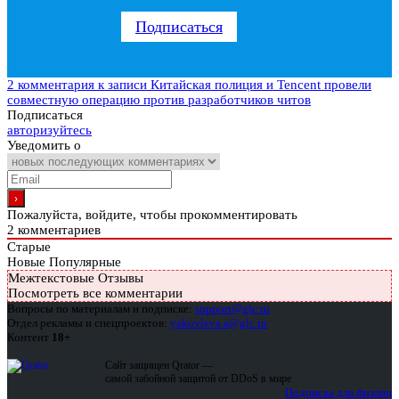
Подписаться
2 комментария
к записи Китайская полиция и Tencent провели
совместную операцию против разработчиков читов
Подписаться
авторизуйтесь
Уведомить о
Пожалуйста, войдите, чтобы прокомментировать
2
комментариев
Старые
Новые
Популярные
Межтекстовые Отзывы
Посмотреть все комментарии
Вопросы по материалам и подписке:
support@glc.ru
Отдел рекламы и спецпроектов:
yakovleva.a@glc.ru
Контент
18+
Сайт защищен Qrator —
самой забойной защитой от DDoS в мире
Подписка для физлиц