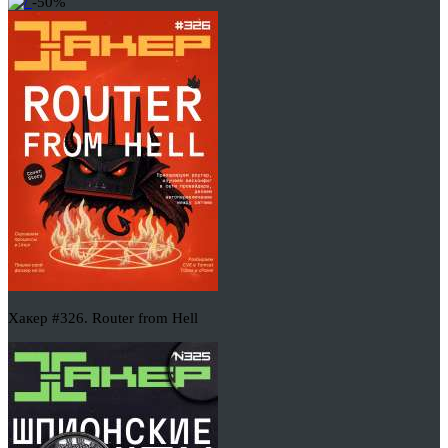
-50%
Хакер #326. Router from Hell