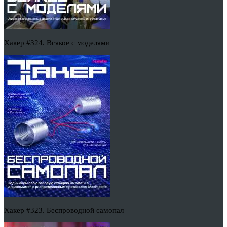
Хакер #324. Всякое с моделями
Хакер #323. Беспроводной самопал