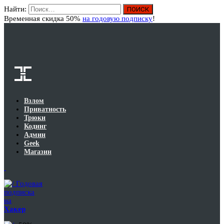
Найти:
Вход
Временная скидка 50%
на годовую подписку
!
Взлом
Приватность
Трюки
Кодинг
Админ
Geek
Магазин
Годовая
подписка
на
Хакер