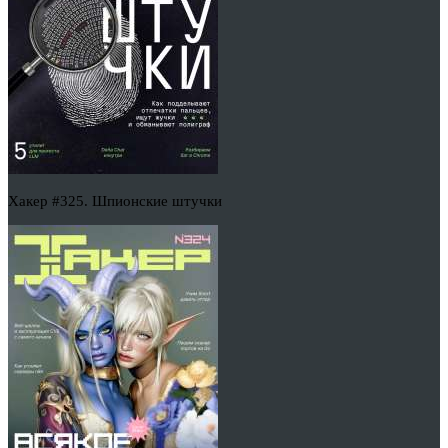
Хакер #325. Шпионские штучки