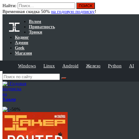
Найти:
Временная скидка 50%
на годовую подписку
!
Взлом
Приватность
Трюки
Кодинг
Админ
Geek
Магазин
Windows
Linux
Android
Железо
Python
AI
Годовая
подписка
на
Хакер
-50%