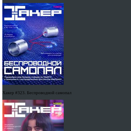
Хакер #323. Беспроводной самопал