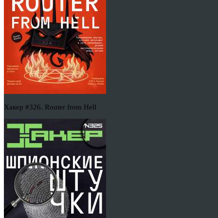
Хакер #326. Router from Hell