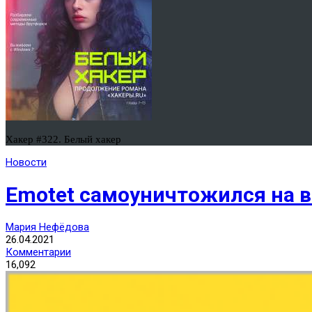
Хакер #322. Белый хакер
Новости
Emotet самоуничтожился на 
Мария Нефёдова
26.04.2021
Комментарии
16,092