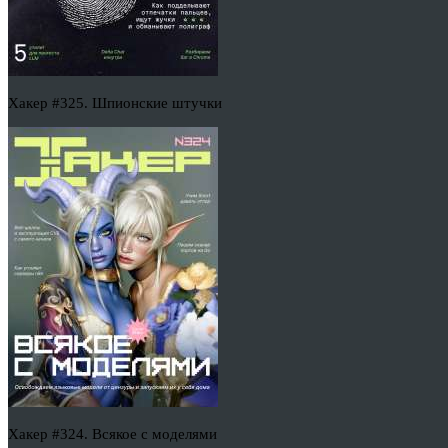
Хакер #325. Шпионские штучки
Хакер #324. Всякое с моделями