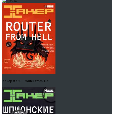
-50%
Хакер #326. Router from Hell