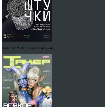
Хакер #325. Шпионские штучки