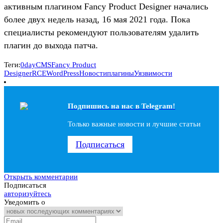
активным плагином Fancy Product Designer начались
более двух недель назад, 16 мая 2021 года. Пока
специалисты рекомендуют пользователям удалить
плагин до выхода патча.
Теги:
0day
CMS
Fancy Product
Designer
RCE
WordPress
Новости
плагины
Уязвимости
Подпишись на наc в Telegram!
Только важные новости и лучшие статьи
Подписаться
Открыть комментарии
Подписаться
авторизуйтесь
Уведомить о