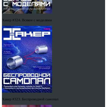
Хакер #324. Всякое с моделями
Хакер #323. Беспроводной самопал