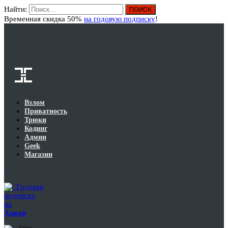
Найти:
Вход
Временная скидка 50%
на годовую подписку
!
Взлом
Приватность
Трюки
Кодинг
Админ
Geek
Магазин
Годовая
подписка
на
Хакер