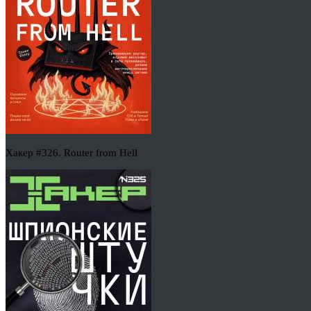
Хакер #326. Router from Hell