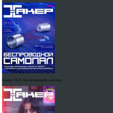
Хакер #323. Беспроводной самопал