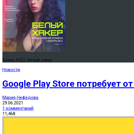
Хакер #322. Белый хакер
Новости
Google Play Store потребует 
Мария Нефёдова
29.06.2021
1 комментарий
11,468