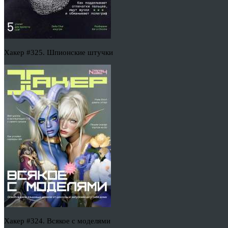
Хакер #325. Шпионские штучки
Хакер #324. Всякое с моделями