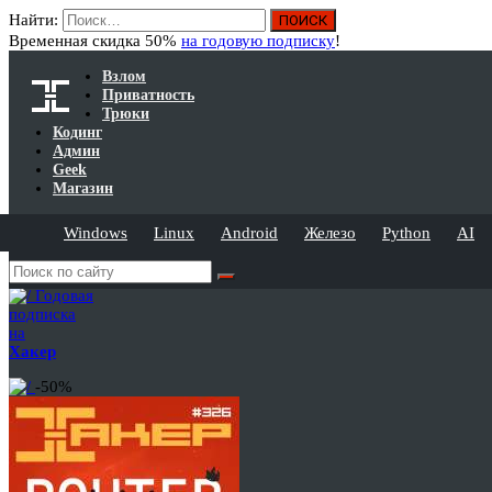
Найти:
Временная скидка 50%
на годовую подписку
!
Взлом
Приватность
Трюки
Кодинг
Админ
Geek
Магазин
Windows
Linux
Android
Железо
Python
AI
Годовая
подписка
на
Хакер
-50%