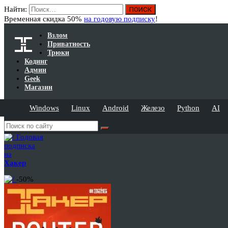
Найти:
Временная скидка 50%
на годовую подписку
!
Взлом
Приватность
Трюки
Кодинг
Админ
Geek
Магазин
Windows
Linux
Android
Железо
Python
AI
Годовая
подписка
на
Хакер
-50%