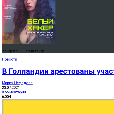
Хакер #322. Белый хакер
Новости
В Голландии арестованы учас
Мария Нефёдова
23.07.2021
Комментарии
6,004