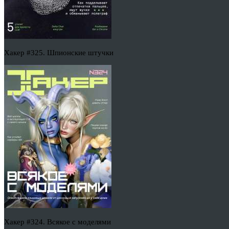
Хакер #325. Шпионские штучки
Хакер #324. Всякое с моделями