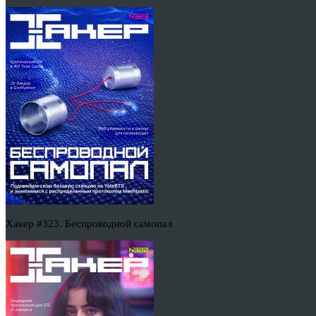
Хакер #323. Беспроводной самопал