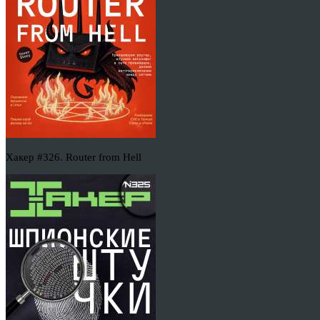
Хакер #326. Router from Hell