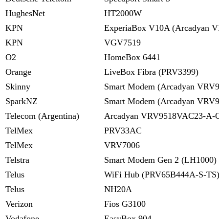
HughesNet
HT2000W
KPN
ExperiaBox V10A (Arcadyan 
KPN
VGV7519
O2
HomeBox 6441
Orange
LiveBox Fibra (PRV3399)
Skinny
Smart Modem (Arcadyan VRV9
SparkNZ
Smart Modem (Arcadyan VRV9
Telecom (Argentina)
Arcadyan VRV9518VAC23-A
TelMex
PRV33AC
TelMex
VRV7006
Telstra
Smart Modem Gen 2 (LH1000)
Telus
WiFi Hub (PRV65B444A-S-TS
Telus
NH20A
Verizon
Fios G3100
Vodafone
EasyBox 904