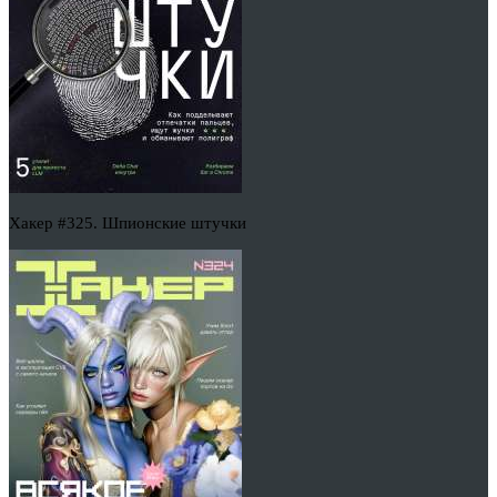
Хакер #325. Шпионские штучки