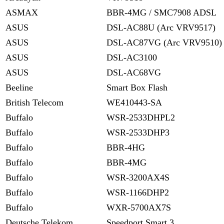
ASMAX
BBR-4MG / SMC7908 ADSL
ASUS
DSL-AC88U (Arc VRV9517)
ASUS
DSL-AC87VG (Arc VRV9510)
ASUS
DSL-AC3100
ASUS
DSL-AC68VG
Beeline
Smart Box Flash
British Telecom
WE410443-SA
Buffalo
WSR-2533DHPL2
Buffalo
WSR-2533DHP3
Buffalo
BBR-4HG
Buffalo
BBR-4MG
Buffalo
WSR-3200AX4S
Buffalo
WSR-1166DHP2
Buffalo
WXR-5700AX7S
Deutsche Telekom
Speedport Smart 3