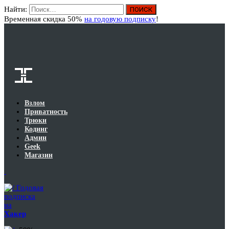
Найти:
Вход
Временная скидка 50%
на годовую подписку
!
Взлом
Приватность
Трюки
Кодинг
Админ
Geek
Магазин
Годовая
подписка
на
Хакер