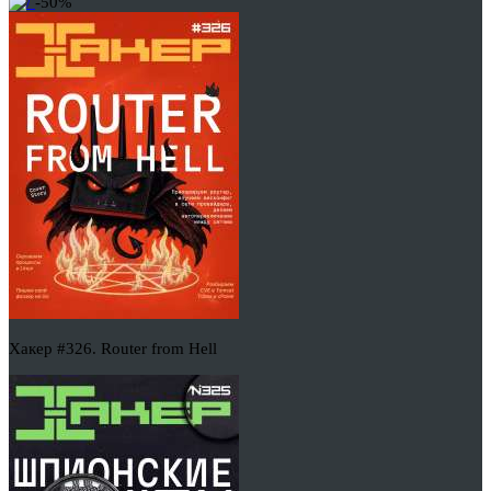
-50%
Хакер #326. Router from Hell