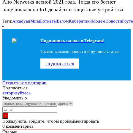
Alto Networks весной 2021 года. Тогда его ботнет
нацеливался на IoT-девайсы и защитные устройства.
Теги:
Arcadyan
Mirai
Ботнеты
Взлом
Кибератаки
Модем
Новости
Роут
Подпишись на наc в Telegram!
Только важные новости и лучшие статьи
Подписаться
Открыть комментарии
Подписаться
авторизуйтесь
Уведомить о
Пожалуйста, войдите, чтобы прокомментировать
0
комментариев
Старые