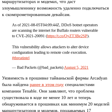
маршрутизаторах и модемах, что даст
злоумышленнику возможность удаленно подключаться
к скомпрометированным девайсам.
As of 2021-08-05T04:09:44Z, DDoS botnet operators
are scanning the internet for Buffalo routers vulnerable
to CVE-2021-20091 (
https://t.co/OyZT3Be2SP
).
This vulnerability allows attackers to alter device
configuration leading to remote code execution.
#threatintel
— Bad Packets (@bad_packets)
August 5, 2021
Уязвимость в прошивке тайваньской фирмы Arcadyan
была найдена
ранее в этом году
специалистами
компании Tenable. Они заявляют, что проблема
существовала в коде не менее 10 лет и теперь
обнаруживается в прошивках как минимум 20 моделей
маршрутизаторов и модемов, продаваемых 17