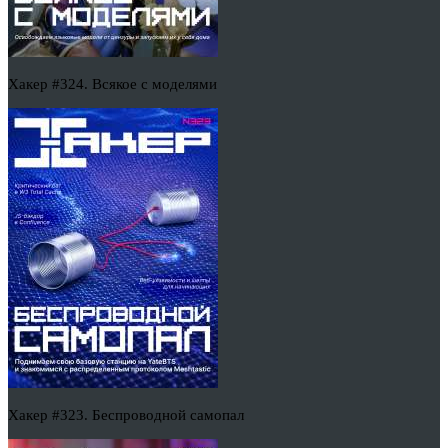
Хакер #324. Всякое с моделями
Хакер #323. Беспроводной самопал