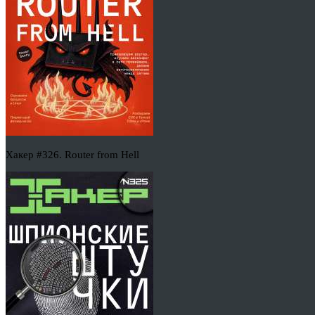
Хакер #326. Router from Hell