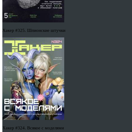
Хакер #325. Шпионские штучки
Хакер #324. Всякое с моделями