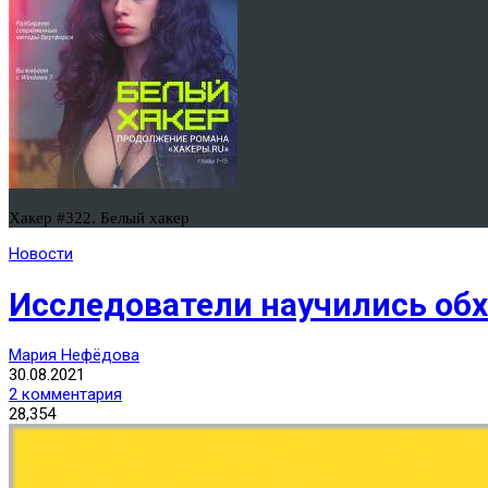
Хакер #322. Белый хакер
Новости
Исследователи научились обхо
Мария Нефёдова
30.08.2021
2 комментария
28,354