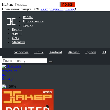
Найти:
Временная скидка 50%
на годовую подписку
!
Взлом
Приватность
Трюки
Кодинг
Админ
Geek
Магазин
Windows
Linux
Android
Железо
Python
AI
Годовая
подписка
на
Хакер
-50%