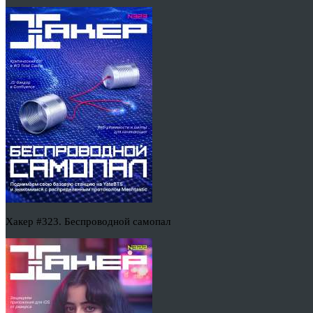
Хакер #323. Беспроводной самопал