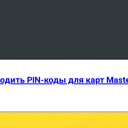
дить PIN-коды для карт Maste