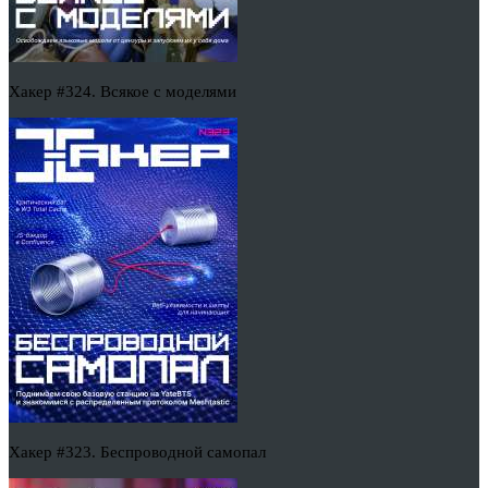
Хакер #324. Всякое с моделями
Хакер #323. Беспроводной самопал