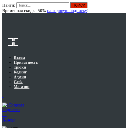
Найти:
Вход
Временная скидка 50%
на годовую подписку
!
Взлом
Приватность
Трюки
Кодинг
Админ
Geek
Магазин
Годовая
подписка
на
Хакер