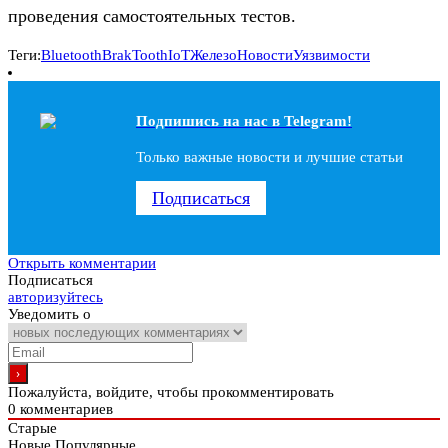
проведения самостоятельных тестов.
Теги:
Bluetooth
BrakTooth
IoT
Железо
Новости
Уязвимости
Подпишись на наc в Telegram!
Только важные новости и лучшие статьи
Подписаться
Открыть комментарии
Подписаться
авторизуйтесь
Уведомить о
Пожалуйста, войдите, чтобы прокомментировать
0
комментариев
Старые
Новые
Популярные