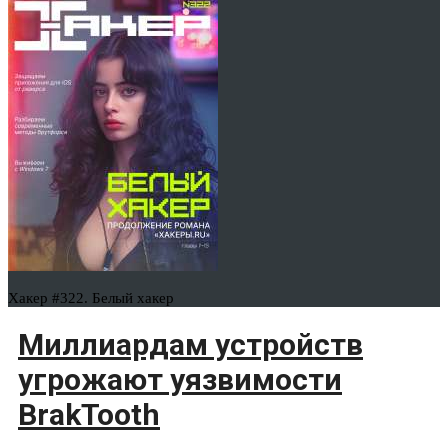
Хакер #322. Белый хакер
Миллиардам устройств
угрожают уязвимости
BrakTooth