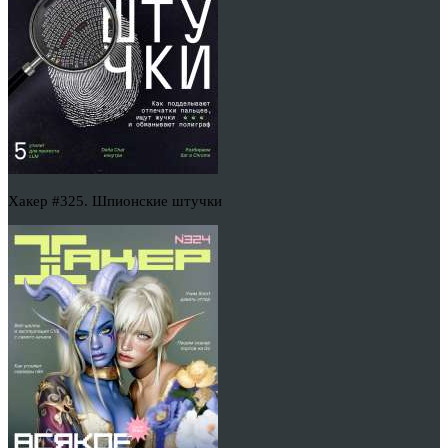
Хакер #325. Шпионские штучки