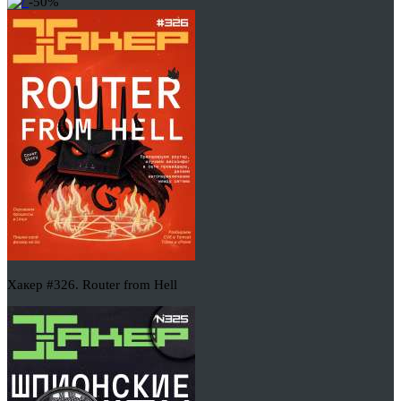
-50%
Хакер #326. Router from Hell