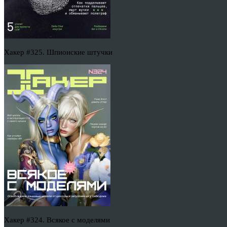
Хакер #325. Шпионские штучки
Хакер #324. Всякое с моделями