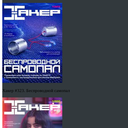
Хакер #323. Беспроводной самопал