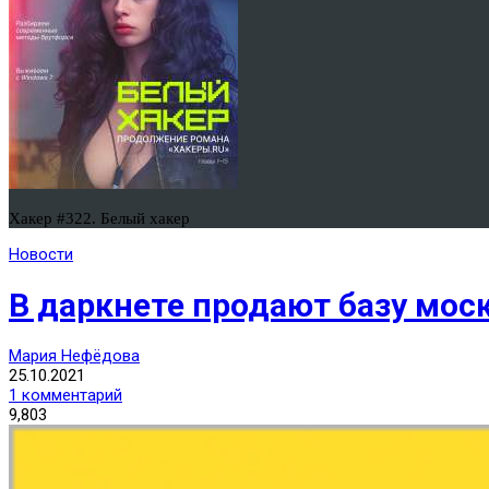
Хакер #322. Белый хакер
Новости
В даркнете продают базу мос
Мария Нефёдова
25.10.2021
1 комментарий
9,803