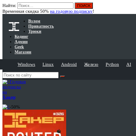
Найти:
Временная скидка 50%
на годовую подписку
!
Взлом
Приватность
Трюки
Кодинг
Админ
Geek
Магазин
Windows
Linux
Android
Железо
Python
AI
Годовая
подписка
на
Хакер
-50%