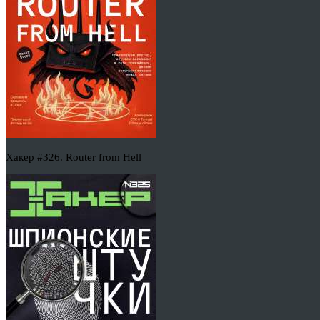
Хакер #326. Router from Hell